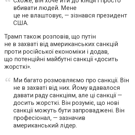
Схоже, він хоче йти до кінця і просто
вбивати людей. Мене
це не влаштовує, — зізнався президент
США.
Трамп також розповів, що путін
не в захваті від американських санкцій
проти російської економіки і додав,
що потенційні майбутні санкції «досить
жорсткі».
Ми багато розмовляємо про санкції. Він
не в захваті від них. Йому вдавалося
давати раду санкціям, але ці санкції —
досить жорсткі. Він розуміє, що нові
санкції можуть бути запроваджені. Він
професіонал, — зазначив
американський лідер.