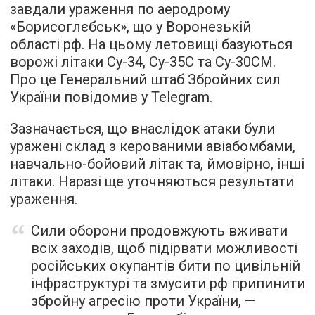
завдали ураження по аеродрому
«Борисоглєбськ», що у Воронезькій
області рф. На цьому летовищі базуються
ворожі літаки Су-34, Су-35С та Су-30СМ.
Про це Генеральний штаб Збройних сил
України повідомив у Telegram.
Зазначається, що внаслідок атаки були
уражені склад з керованими авіабомбами,
навчально-бойовий літак та, ймовірно, інші
літаки. Наразі ще уточняються результати
ураження.
Сили оборони продовжують вживати
всіх заходів, щоб підірвати можливості
російських окупантів бити по цивільній
інфраструктурі та змусити рф припинити
збройну агресію проти України, —