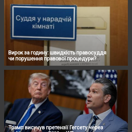
Вирок за годину: швидкість правосуддя
чи порушення правової процедури?
Трамп висунув претензії Гегсету через