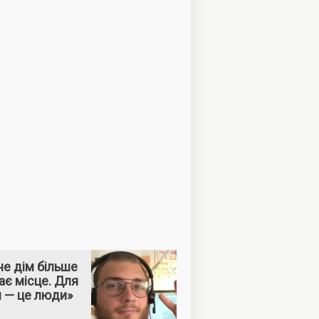
е дім більше
ає місце. Для
м — це люди»