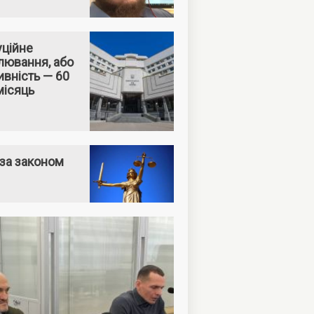
уційне
лювання, або
вність — 60
місяць
за законом