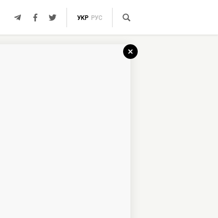
УКР
РУС