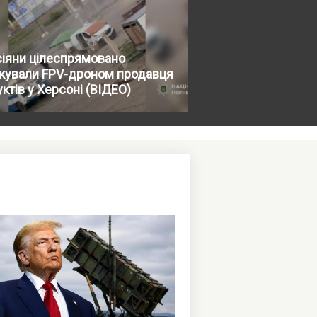
іяни цілеспрямовано
акували FPV-дроном продавця
ктів у Херсоні (ВІДЕО)