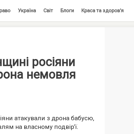
раво
Україна
Світ
Блоги
Краса та здоров'я
нщині росіяни
дрона немовля
іяни атакували з дрона бабусю,
влям на власному подвірʼї.