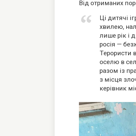
Від отриманих пор
Ці дитячі і
хвилею, на
лише рік і 
росія — без
Терористи в
оселю в се
разом із пр
з місця зло
керівник мі