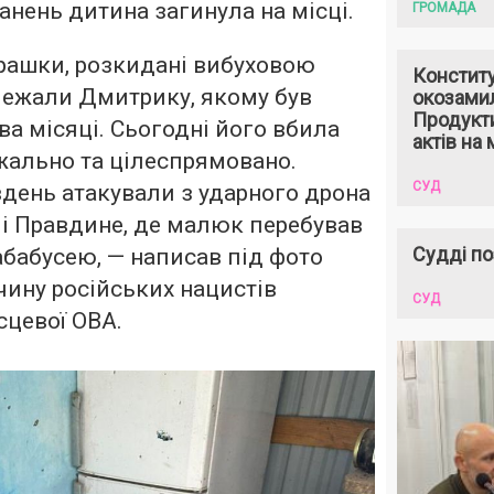
анень дитина загинула на місці.
ГРОМАДА
грашки, розкидані вибуховою
Констит
лежали Дмитрику, якому був
окозами
Продукти
два місяці. Сьогодні його вбила
актів на 
жально та цілеспрямовано.
СУД
день атакували з ударного дрона
лі Правдине, де малюк перебував
Судді по
абабусею, — написав під фото
чину російських нацистів
СУД
сцевої ОВА.