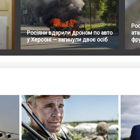
Рос
Росіяни вдарили дроном по авто
ат
у Херсоні — загинули двоє осіб
фру