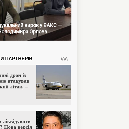
увальний вирок у ВАКС —
Володимира Орлова