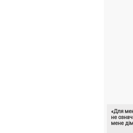
«Для мен
не означ
мене ді