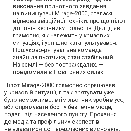
виконання польотного завдання
на винищувачі Mirage-2000, сталася
відмова авіаційної техніки, про що пілот
доповів керівнику польотів. Далі діяв
грамотно, як належить у кризових
ситуаціях, і успішно катапультувався.
Пошуково-рятувальна команда
знайшла льотчика, стан стабільний.
На землі — без постраждалих, —
повідомили в Повітряних силах.
Пілот Mirage-2000 грамотно спрацював
у кризовій ситуації, літак врятувати уже
було неможливо, втім льотчик зробив усе,
аби спрямувати борт у безпечне місце,
подалі від населеного пункту. Прохання
до медіа та профільних експертів
не вдаватися до передчасних висновків.