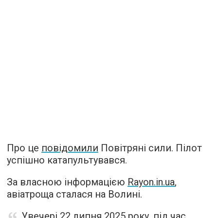
Про це
повідомили
Повітряні сили. Пілот
успішно катапультувався.
За власною інформацією
Rayon.in.ua
,
авіатроща сталася на Волині.
Увечері 22 липня 2025 року, під час