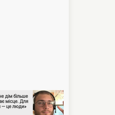
е дім більше
ає місце. Для
м — це люди»