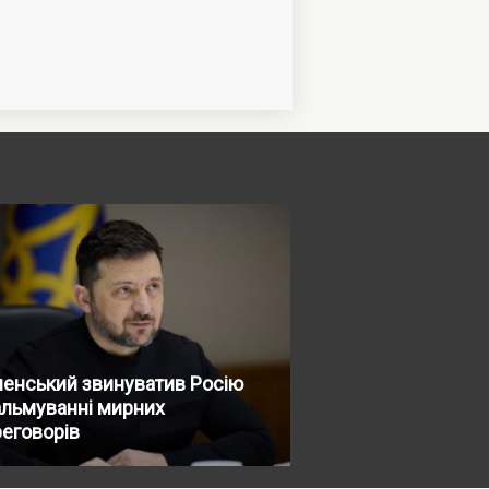
енський звинуватив Росію
альмуванні мирних
еговорів