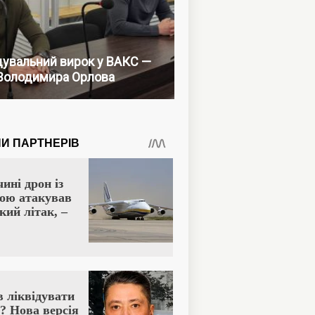
увальний вирок у ВАКС —
Володимира Орлова