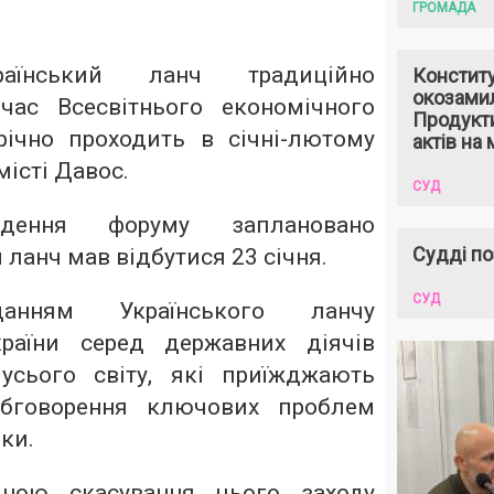
ГРОМАДА
раїнський ланч традиційно
Констит
окозами
час Всесвітнього економічного
Продукти
ічно проходить в січні-лютому
актів на 
істі Давос.
СУД
едення форуму заплановано
Судді по
 ланч мав відбутися 23 січня.
СУД
анням Українського ланчу
раїни серед державних діячів
 усього світу, які приїжджають
бговорення ключових проблем
ки.
иною скасування цього заходу