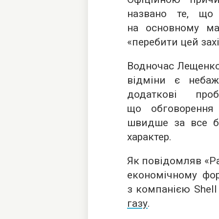
названо те, що
на основному м
«перебити цей захі
Водночас Лещенко
відміни є небаж
додаткові пр
що обговорення
швидше за все б
характер.
Як повідомляв «Ра
економічному фор
з компанією Shel
газу
.