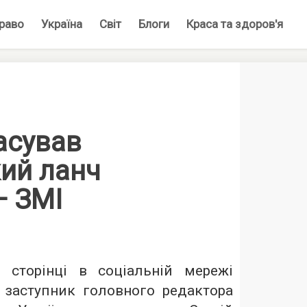
раво
Україна
Світ
Блоги
Краса та здоров'я
асував
кий ланч
— ЗМІ
 сторінці в соціальній мережі
 заступник головного редактора