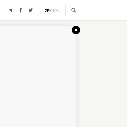
УКР
РУС