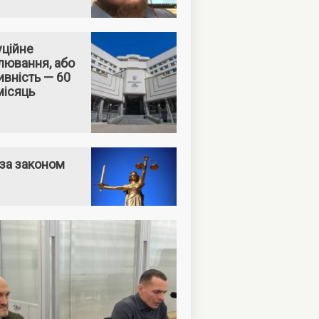
уційне
лювання, або
вність — 60
місяць
за законом