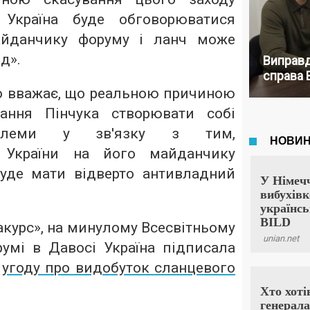
 Україна буде обговорюватися
айданчику форуму і ланч може
д».
Виправд
справа 
 вважає, що реальною причиною
ання Пінчука створювати собі
облеми у зв'язку з тим,
 України на його майданчику
уде мати відверто антивладний
курс», на минулому Всесвітньому
умі в Давосі Україна підписала
l
угоду про видобуток сланцевого