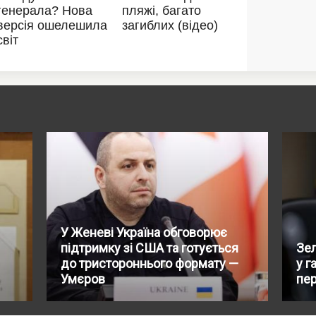
У Женеві Україна обговорює
підтримку зі США та готується
Зел
до тристороннього формату —
у г
Умєров
пер