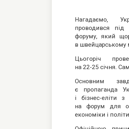
Нагадаємо, Ук
проводився під 
форуму, який щор
в швейцарському м
Цьогоріч пров
на
22-25 січня.
Сам
Основним завд
є пропаганда Ук
і бізнес-еліти з
на форум для о
економіки і політи
Офіційною прич