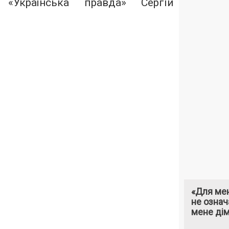
я «Українська правда» Сергій
«Для мен
не означ
мене ді