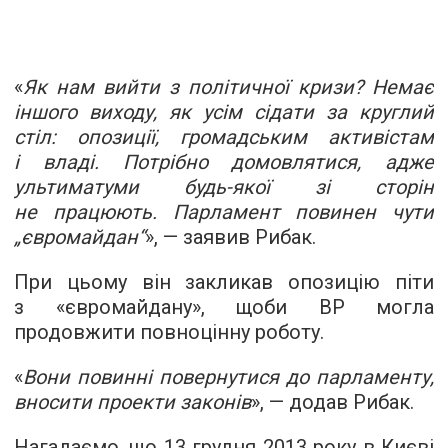
«
Як нам вийти з політичної кризи? Немає
іншого виходу, як усім сідати за круглий
стіл: опозиції, громадським активістам
і владі. Потрібно домовлятися, адже
ультиматуми будь-якої зі сторін
не працюють. Парламент повинен чути
„євромайдан“
», — заявив Рибак.
При цьому він закликав опозицію піти
з «євромайдану», щоби ВР могла
продовжити повноцінну роботу.
«
Вони повинні повернутися до парламенту,
вносити проекти законів
», — додав Рибак.
Нагадаємо, що 13 грудня 2013 року в Києві