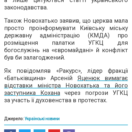
а лише цитуються статті українського
законодавства.
Також Новохатько заявив, що церква мала
просто проінформувати Київську міську
державну адміністрацію (КМДА) про
розміщення палатки УГКЦ для
богослужінь на «євромайдані» й конфлікт
був би залагоджений.
Як повідомляв «Ракурс», лідер фракції
«Батьківщина» Арсеній
Яценюк вимагає
відставки міністра Новохатька та його
заступника Кохана
через погрози УГКЦ
за участь її духовенства в протестах.
Джерело:
Українські новини