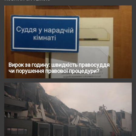
Вирок за годину: швидкість правосуддя
чи порушення правової процедури?