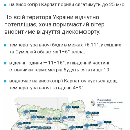
на високогір’ї Карпат пориви сягатимуть до 25 м/с.
По всій території України відчутно
потеплішає, хоча поривчастий вітер
вноситиме відчуття дискомфорту:
температура вночі буде в межах +6.11°, у східних
та Сумській областях 1−6° тепла;
в денні години — 11−16°, у південній частині
стовпчики термометрів будуть сягати до 19;
водночас на високогір’ї Карпат очікується дощ,
температура вночі та вдень 4−9°.