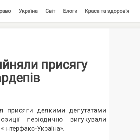
раво
Україна
Світ
Блоги
Краса та здоров'я
ийняли присягу
ардепів
тя присяги деякими депутатами
озиції періодично вигукували
 «Інтерфакс-Україна».