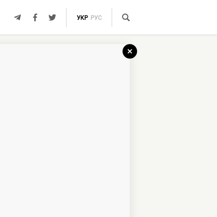
УКР
РУС