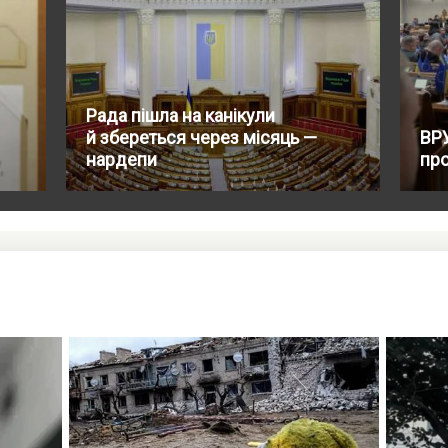
Рада пішла на канікули
й збереться через місяць —
ВРУ
нардепи
про