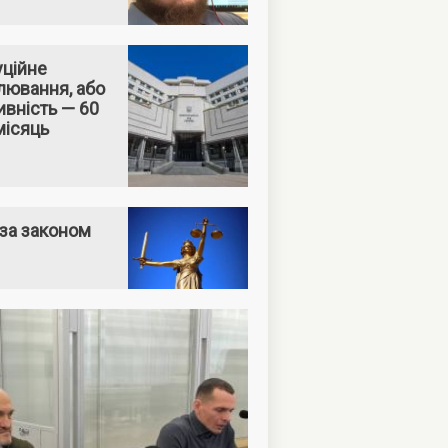
уційне
лювання, або
вність — 60
місяць
за законом