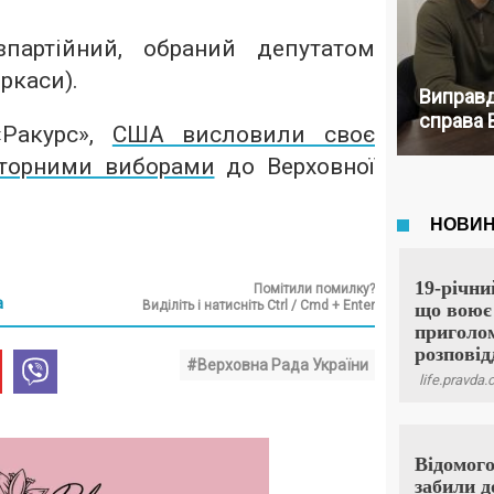
зпартійний, обраний депутатом
ркаси).
Виправд
справа 
«Ракурс»,
США висловили своє
вторними виборами
до Верховної
Помітили помилку?
а
Виділіть і натисніть Ctrl / Cmd + Enter
#Верховна Рада України