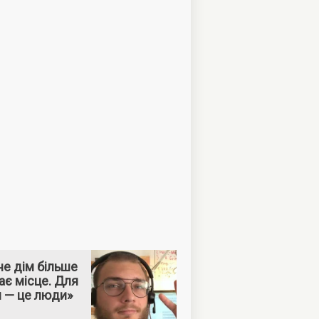
е дім більше
ає місце. Для
м — це люди»