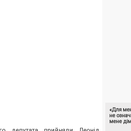
«Для мен
не означ
мене ді
ого депутата прийняли Леонід