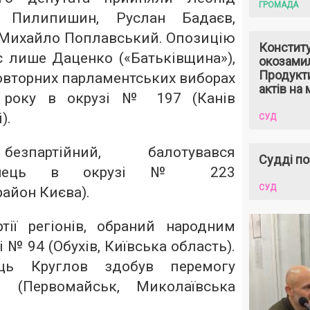
ГРОМАДА
р Пилипишин, Руслан Бадаєв,
 Михайло Поплавський. Опозицію
Констит
є лише Даценко («Батьківщина»),
окозами
Продукти
овторних парламентських виборах
актів на 
 року в окрузі № 197 (Канів
).
СУД
езпартійний, балотувався
Судді по
ванець в окрузі № 223
СУД
айон Києва).
тії регіонів, обраний народним
 № 94 (Обухів, Київська область).
єць Круглов здобув перемогу
 (Первомайськ, Миколаївська