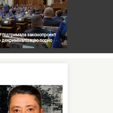
 підтримала законопроект
 декриміналізацію порно