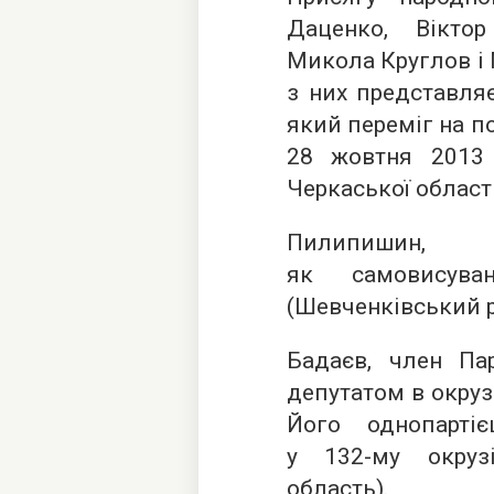
Даценко, Вікто
Микола Круглов і
з них представля
який переміг на п
28 жовтня 2013
Черкаської області
Пилипишин, б
як самовису
(Шевченківський р
Бадаєв, член Пар
депутатом в окрузі
Його однопарті
у
132-му
окрузі
область).