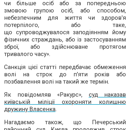
чи більше осіб або за попередньою
змовою групою осіб, або способом,
небезпечним для життя чи здоров'я
потерпілого, або таке,
що супроводжувалося заподіянням йому
фізичних страждань, або із застосуванням
зброї, або здійснюване протягом
тривалого часу».
Санкція цієї статті передбачає обмеження
волі на строк до п'яти років або
позбавлення волі на такий же термін.
Як повідомляв «Ракурс»,
суд наказав
київській міліції охороняти колишню
дружину Власенка
.
Нагадаємо також, що Печерський
районний суд Києва
продовжив строк