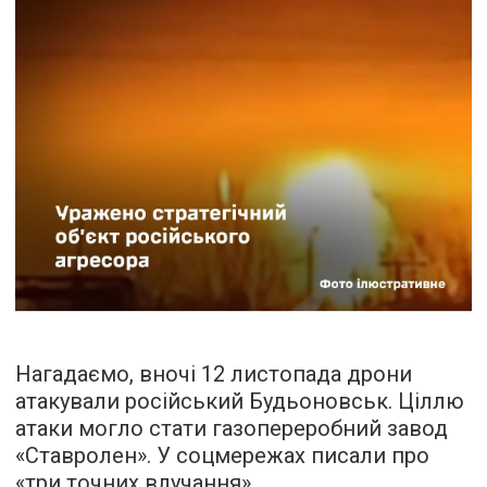
Нагадаємо, вночі 12 листопада дрони
атакували російський Будьоновськ. Ціллю
атаки могло стати газопереробний завод
«Ставролен». У соцмережах писали про
«три точних влучання».