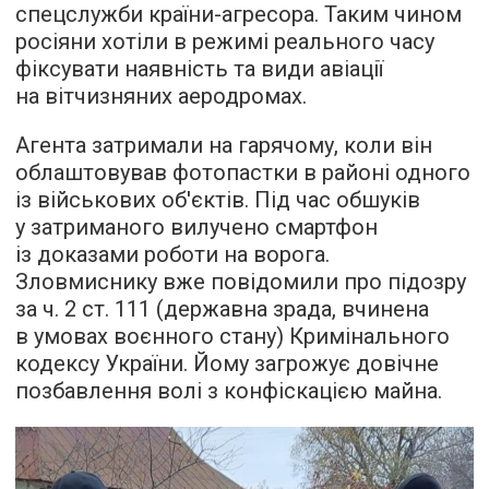
спецслужби країни-агресора. Таким чином
росіяни хотіли в режимі реального часу
фіксувати наявність та види авіації
на вітчизняних аеродромах.
Агента затримали на гарячому, коли він
облаштовував фотопастки в районі одного
із військових об'єктів. Під час обшуків
у затриманого вилучено смартфон
із доказами роботи на ворога.
Зловмиснику вже повідомили про підозру
за ч. 2 ст. 111 (державна зрада, вчинена
в умовах воєнного стану) Кримінального
кодексу України. Йому загрожує довічне
позбавлення волі з конфіскацією майна.