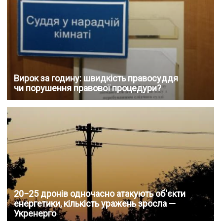
Вирок за годину: швидкість правосуддя
чи порушення правової процедури?
20−25 дронів одночасно атакують об'єкти
енергетики, кількість уражень зросла —
Укренерго