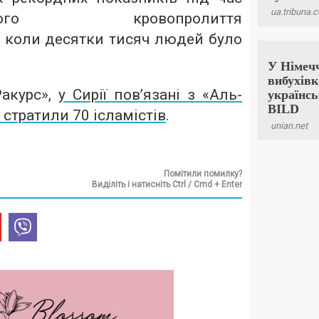
їтського кровопролиття
,
коли десятки тисяч людей було
акурс»,
у Сирії пов’язані з «Аль-
стратили 70 ісламістів
.
Помітили помилку?
Виділіть і натисніть Ctrl / Cmd + Enter