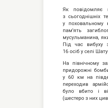
Як повідомляє п
з сьогоднішніх т
у поховальному н
пам'ять загибл
мусульманина, яки
Під час вибуху 
16 осіб у селі Шат
На північному за
придорожні бомби
у 60 км на півд
переходив армій
було вбито і в
(шестеро з них цив