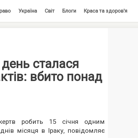
раво
Україна
Світ
Блоги
Краса та здоров'я
а день сталася
актів: вбито понад
 жертв робить 15 січня одним
днів місяця в Іраку, повідомляє