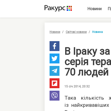
Новини
П
Новини
Світові новини
Новина
В Іраку з
серія тер
70 людей
15 січ 2014, 20:32
Така кількість
із найкривавіших 