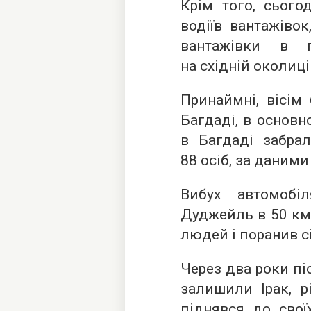
Крім того, сього
водіїв вантажіво
вантажівки в п
на східній околиці
Принаймні, вісім
Багдаді, в основн
в Багдаді забра
88 осіб, за даними 
Вибух автомобі
Дуджейль в 50 км 
людей і поранив с
Через два роки пі
залишили Ірак, р
піднявся до свої