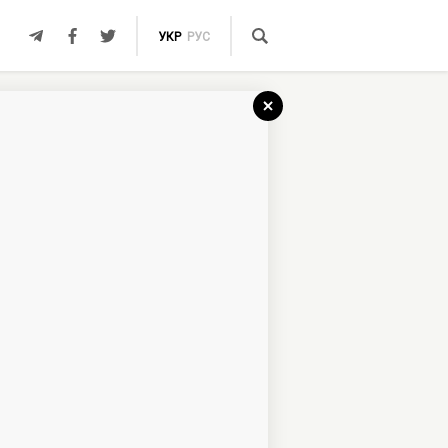
УКР
РУС