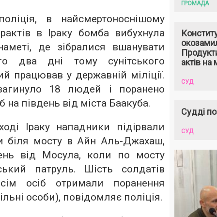
ГРОМАДА
оліція, в найсмертоноснішому
ерактів в Іраку бомба вибухнула
Констит
окозами
аметі, де зібралися вшанувати
Продукти
ого два дні тому сунітського
актів на 
й працював у державній міліції.
СУД
загинуло 18 людей і поранено
уб на південь від міста Баакуба.
Судді по
ході Іраку нападники підірвали
СУД
 біля мосту в Айн Аль-Джахаш,
ень від Мосула, коли по мосту
ський патруль. Шість солдатів
ісім осіб отримали поранення
ільні особи), повідомляє поліція.