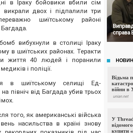
дні в Іраку бойовики вбили сім
к, викрали двох і підпалили три
ереважно шиїтському районі
Виправд
 Багдада.
справа 
 бомб вибухнули в столиці Іраку
ому в шиїтських районах. Теракти
ли життя 40 людей і поранили
медиків і поліції.
ля в шиїтському селищі Ед-
на північ від Багдада убив трьох
імох.
сля того, як американські війська
івень насильства в країні знову
х рекордних показників під час