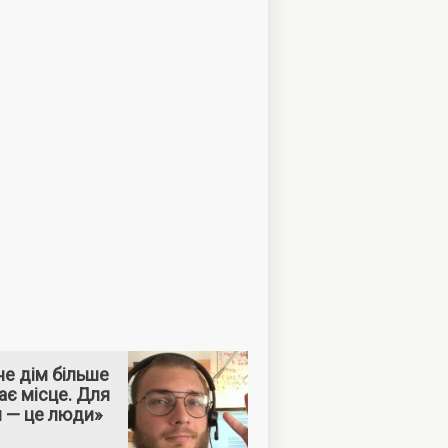
е дім більше
ає місце. Для
м — це люди»