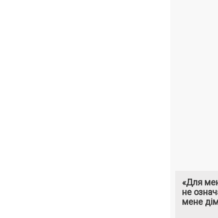
«Для мен
не означ
мене ді