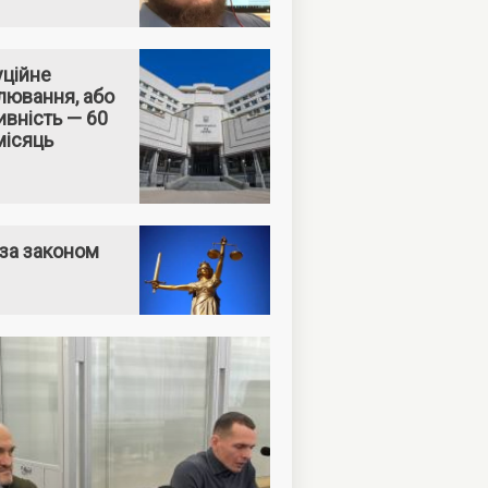
уційне
лювання, або
вність — 60
місяць
за законом