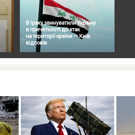
В Іраку звинуватили Україну
в причетності до атак
на території країни — Київ
відповів