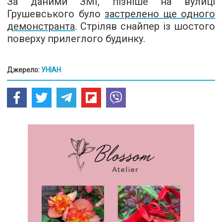
За даними ЗМІ, пізніше на вулиці
Грушевського було
застрелено ще одного
демонстранта
. Стріляв снайпер із шостого
поверху прилеглого будинку.
Джерело:
УНІАН