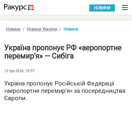
УКР
РУС
НОВИНИ
Новини
Новини України
Новина
Україна пропонує РФ «аеропортне
перемир’я» — Сибіга
12 тра 2026, 10:57
Україна пропонує Російській Федерації
«аеропортне перемир’я» за посередництва
Європи.