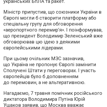
українських БпЛА та ракет.
Міністр припустив, що союзники України в
Європі могли б створити платформу або
спеціальну групу для обговорення
«аеропортного перемир’я». І поінформував,
що президент Володимир Зеленський вже
обговорював цю ідею з деякими
європейськими лідерами.
При цьому очільник МЗС зазначив,
що Україна не пропонує Європі замінити
Сполучені Штати у переговорах. І участь
європейців було б доповненням
до перемовин, а не альтеративною.
Нагадаємо, 7 травня помічник російського
диктатора Володимира Путіна Юрій
Ушаков заявив, що Москва вважає