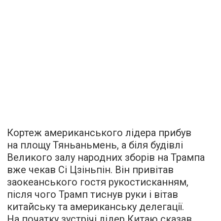
Кортеж американського лідера прибув
на площу Тяньаньмень, а біля будівлі
Великого залу народних зборів на Трампа
вже чекав Сі Цзіньпін. Він привітав
заокеанського гостя рукостисканням,
після чого Трамп тиснув руки і вітав
китайську та американську делегації.
На початку зустрічі лідер Китаю сказав,