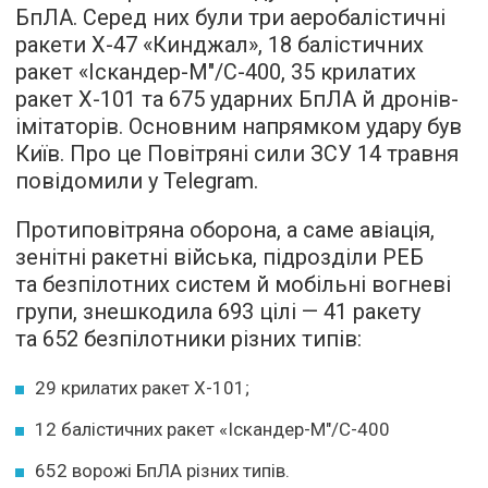
БпЛА. Серед них були три аеробалістичні
ракети Х-47 «Кинджал», 18 балістичних
ракет «Іскандер-М"/С-400, 35 крилатих
ракет Х-101 та 675 ударних БпЛА й дронів-
імітаторів. Основним напрямком удару був
Київ. Про це Повітряні сили ЗСУ 14 травня
повідомили у Telegram.
Протиповітряна оборона, а саме авіація,
зенітні ракетні війська, підрозділи РЕБ
та безпілотних систем й мобільні вогневі
групи, знешкодила 693 цілі — 41 ракету
та 652 безпілотники різних типів:
29 крилатих ракет Х-101;
12 балістичних ракет «Іскандер-М"/С-400
652 ворожі БпЛА різних типів.