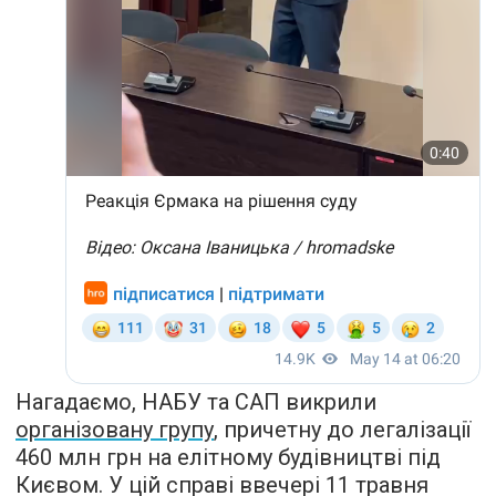
Нагадаємо, НАБУ та САП викрили
організовану групу
, причетну до легалізації
460 млн грн на елітному будівництві під
Києвом. У цій справі ввечері 11 травня