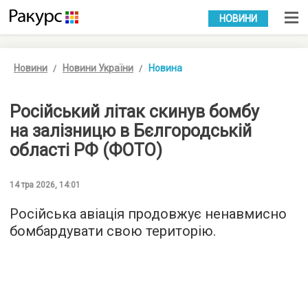
УКР
РУС
НОВИНИ
Новини
Новини України
Новина
Російський літак скинув бомбу
на залізницю в Бєлгородській
області РФ (ФОТО)
14 тра 2026, 14:01
Російська авіація продовжує ненавмисно
бомбардувати свою територію.