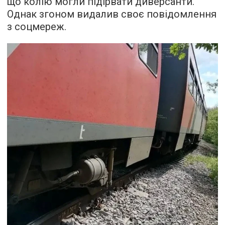
що колію могли підірвати диверсанти.
Однак згоном видалив своє повідомлення
з соцмереж.