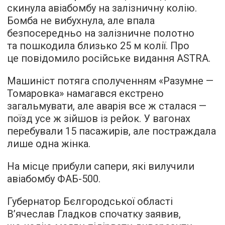
скинула авіабомбу на залізничну колію.
Бомба не вибухнула, але впала
безпосередньо на залізничне полотно
та пошкодила близько 25 м колії. Про
це повідомило російське видання ASTRA.
Машиніст потяга сполученням «Разумне —
Томаровка» намагався екстрено
загальмувати, але аварія все ж сталася —
поїзд усе ж зійшов із рейок. У вагонах
перебували 15 пасажирів, але постраждала
лише одна жінка.
На місце прибули сапери, які вилучили
авіабомбу ФАБ-500.
Губернатор Бєлгородської області
В’ячеслав Гладков спочатку заявив,