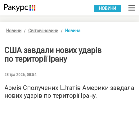
УКР
РУС
НОВИНИ
Новини
Світові новини
Новина
США завдали нових ударів
по території Ірану
28 тра 2026, 08:54
Армія Сполучених Штатів Америки завдала
нових ударів по території Ірану.