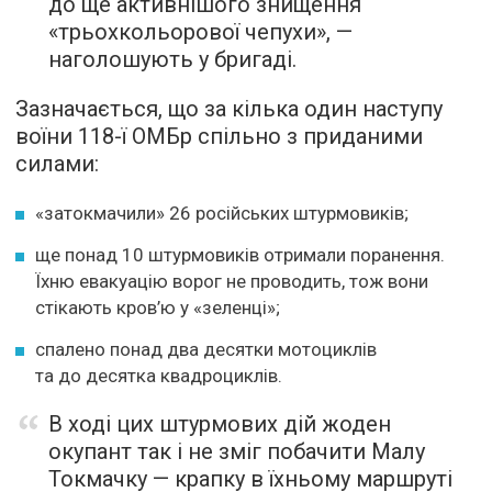
до ще активнішого знищення
«трьохкольорової чепухи», —
наголошують у бригаді.
Зазначається, що за кілька один наступу
воїни 118-ї ОМБр спільно з приданими
силами:
«затокмачили» 26 російських штурмовиків;
ще понад 10 штурмовиків отримали поранення.
Їхню евакуацію ворог не проводить, тож вони
стікають кров’ю у «зеленці»;
спалено понад два десятки мотоциклів
та до десятка квадроциклів.
В ході цих штурмових дій жоден
окупант так і не зміг побачити Малу
Токмачку — крапку в їхньому маршруті