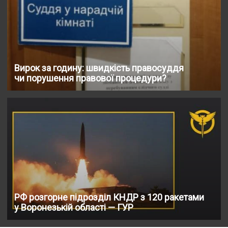
Вирок за годину: швидкість правосуддя
чи порушення правової процедури?
РФ розгорне підрозділ КНДР з 120 ракетами
у Воронезькій області — ГУР