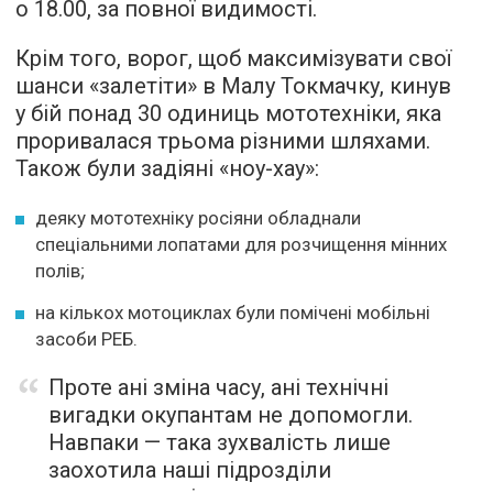
о 18.00, за повної видимості.
Крім того, ворог, щоб максимізувати свої
шанси «залетіти» в Малу Токмачку, кинув
у бій понад 30 одиниць мототехніки, яка
проривалася трьома різними шляхами.
Також були задіяні «ноу-хау»:
деяку мототехніку росіяни обладнали
спеціальними лопатами для розчищення мінних
полів;
на кількох мотоциклах були помічені мобільні
засоби РЕБ.
Проте ані зміна часу, ані технічні
вигадки окупантам не допомогли.
Навпаки — така зухвалість лише
заохотила наші підрозділи