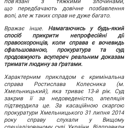
пов’язані з тяжкими злочинами,
що передбачають довічне позбавлення
волі, але ж таких справ не дуже багато.
Вражає інше.
Намагаючись у будь-який
спосіб прикрити непрофесійні дії
правоохоронців, коли справа є вочевидь
сфальшованою, прокуратура та суд
продовжують всупереч реальним доказам
тримати людину за ґратами.
Характерним прикладом є кримінальна
справа Ростислава Колесника (м.
Хмельницький), яка триває 13-й рік. Суд
закрив її за недоведеністю, апеляція
підтвердила це. За касаційною скаргою
прокуратури Хмельницького 31 липня 2014
року справу слухали у Вищому
спеціалізованому суді України. Відправили