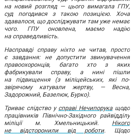
на новий розгляд — цього вимагала ГПУ,
суд погодився з такою позицією. Хоча
здавалося, що досліджувати там уже немає
чого. ГПУ оновлена, маємо надію
на справедливість.
Насправді справу ніхто не читав, просто
є завдання: не допустити звинувачення
правоохоронців, багато хто з яких
фабрикували справу, а нині пішли
на підвищення (з міліцейських, які по-
звірячому катували жертву, — Весна,
Задорожний, Базелюк, Бурко).
Триває слідство у
справі Нечипорука
щодо
працівників Північно-Західного райвідділу
міліції м. Хмельницький.
Нікого
не відсторонили від роботи
. Щодо