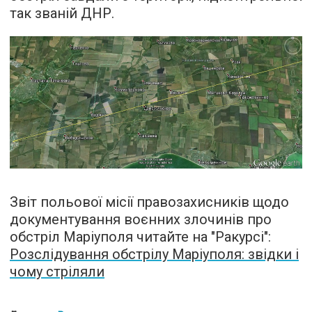
так званій ДНР.
Звіт польової місії правозахисників щодо
документування воєнних злочинів про
обстріл Маріуполя читайте на "Ракурсі":
Розслідування обстрілу Маріуполя: звідки і
чому стріляли