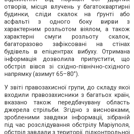
отворів, місця влучень у багатоквартирні
будинки, сліди скалок на ґрунті або
асфальті з одного боку вирви з
характерним розльотом віялом, а також
характерні смуги розльоту скалок,
багаторазово зафіксовані на стінах
будівель в епіцентрах вибуху. Отримана
інформація дозволила припустити, що
обстріл вівся зі східно-північно-східного
напрямку (азимут 65–80°).
У звіті правозахисної групи, до складу якої
входили правозахисники з багатьох країн,
вказано також передбачувану область
джерела стрільби. Згідно з висновками,
зробленими завдяки інформації, зібраній
під час розслідування обстрілу Маріуполя,
обстріл завдали з території, підконтрольної