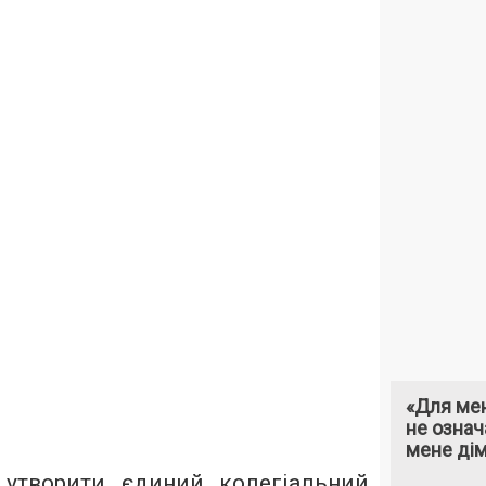
«Для мен
не означ
мене ді
 утворити єдиний колегіальний