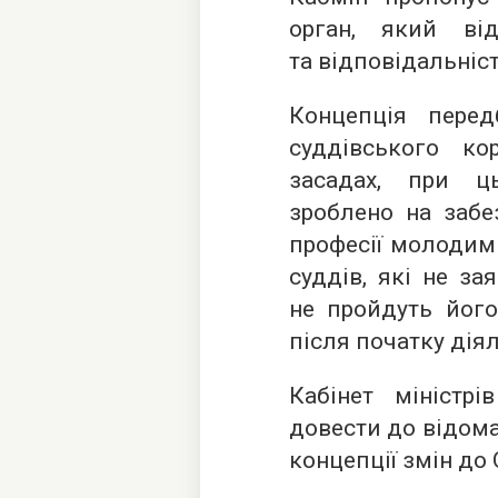
орган, який від
та відповідальніст
Концепція перед
суддівського ко
засадах, при ц
зроблено на забе
професії молодим
суддів, які не за
не пройдуть його
після початку діял
Кабінет міністрі
довести до відома
концепції змін до