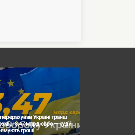
перерахував Україні транш
озмірі 3,47 млрд євро — куди
рямують гроші