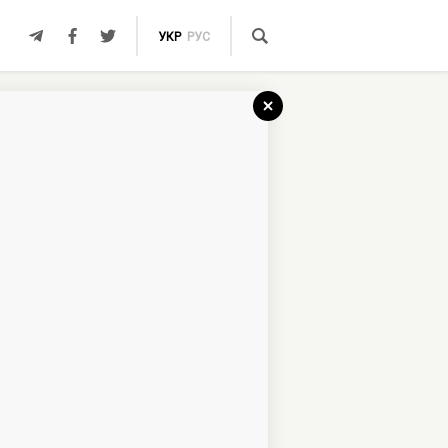
УКР
РУС