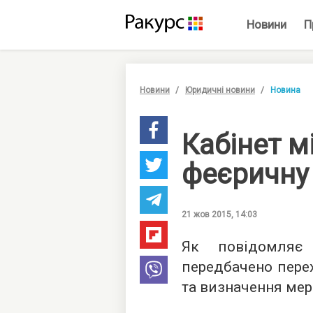
Новини
П
Новини
Юридичні новини
Новина
Кабінет м
феєричну
21 жов 2015, 14:03
Як повідомля
передбачено перех
та визначення мер