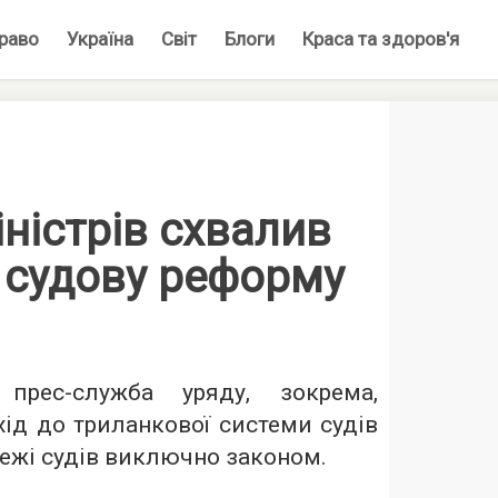
раво
Україна
Світ
Блоги
Краса та здоров'я
іністрів схвалив
 судову реформу
є
прес-служба уряду
, зокрема,
ід до триланкової системи судів
ежі судів виключно законом.