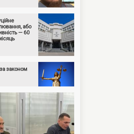
уційне
лювання, або
вність — 60
місяць
за законом