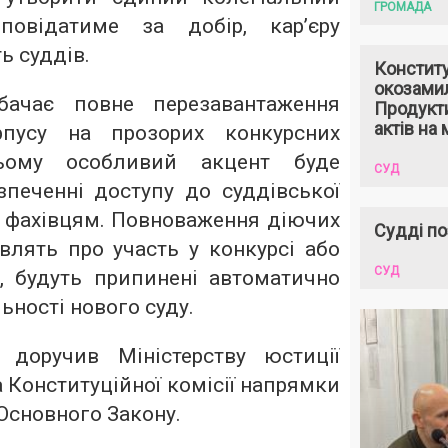
ГРОМАДА
повідатиме за добір, кар’єру
ь суддів.
Констит
окозами
бачає повне перезавантаження
Продукти
актів на 
рпусу на прозорих конкурсних
ьому особливий акцент буде
СУД
зпеченні доступу до суддівської
 фахівцям. Повноваження діючих
Судді по
являть про участь у конкурсі або
СУД
, будуть припинені автоматично
ьності нового суду.
в доручив Міністерству юстиції
 Конституційної комісії напрямки
 Основного Закону.