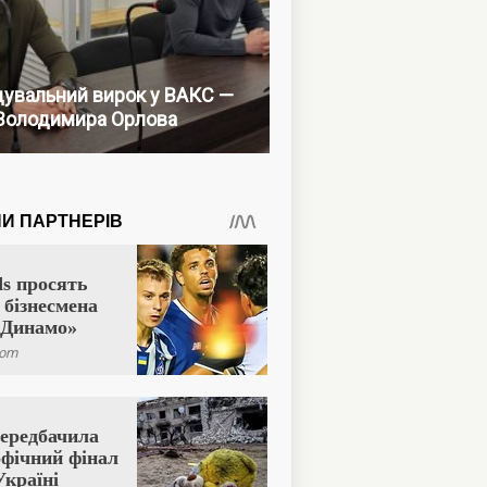
увальний вирок у ВАКС —
Володимира Орлова