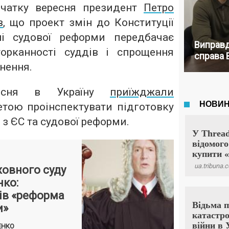
очатку вересня президент
Петро
в
, що проект змін до Конституції
ні судової реформи передбачає
Виправд
орканності суддів і спрощення
справа 
ьнення.
ресня в Україну
приїжджали
тою проінспектувати підготовку
і з ЄС та судової реформи.
ховного суду
ко:
ів «реформа
и»
ЕНКО