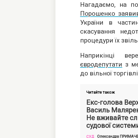
Нагадаємо, на п
Порошенко заяви
України в части
скасування недот
процедури їх звіл
Наприкінці ве
євродепутати
з ме
до вільної торгівл
Читайте також
Екс-голова Вер
Василь Малярен
Не вживайте сл
судової систем
ПРИМАЧ
Олександра
СУД