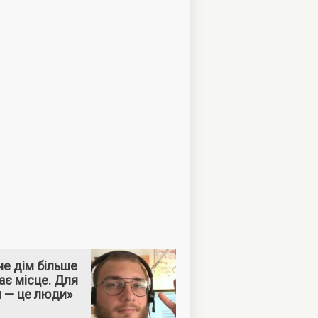
е дім більше
ає місце. Для
м — це люди»