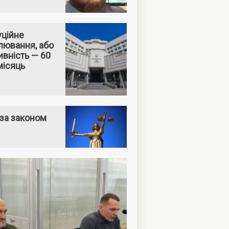
уційне
лювання, або
вність — 60
місяць
за законом