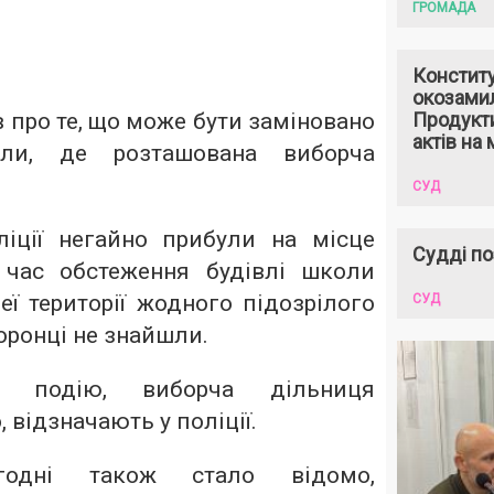
ГРОМАДА
Констит
окозами
 про те, що може бути заміновано
Продукти
актів на 
ли, де розташована виборча
СУД
ліції негайно прибули на місце
Судді по
 час обстеження будівлі школи
еї території жодного підозрілого
СУД
оронці не знайшли.
 подію, виборча дільниця
 відзначають у поліції.
огодні також стало відомо,