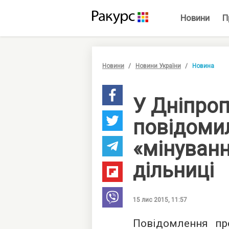
Новини
П
Новини
Новини України
Новина
У Дніпро
повідоми
«мінуванн
дільниці
15 лис 2015, 11:57
Повідомлення пр