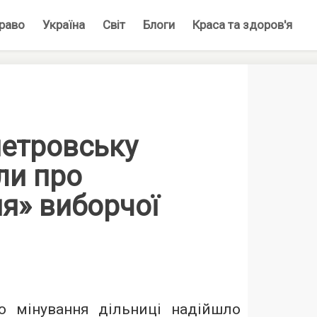
раво
Україна
Світ
Блоги
Краса та здоров'я
петровську
ли про
я» виборчої
о мінування дільниці надійшло