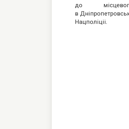
до місцевог
в Дніпропетровськ
Нацполіціі.