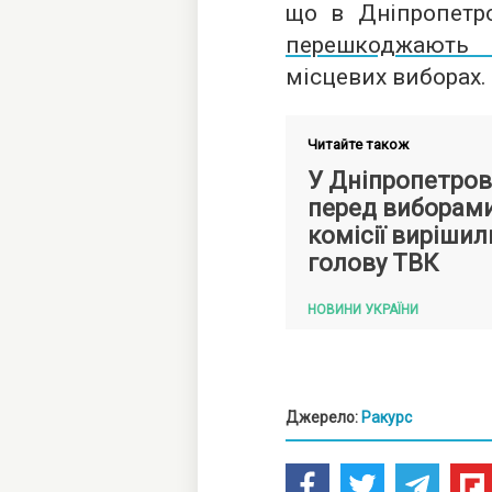
що в Дніпропетро
перешкоджають
місцевих виборах.
Читайте також
У Дніпропетровс
перед виборам
комісії вирішил
голову ТВК
НОВИНИ УКРАЇНИ
Джерело:
Ракурс