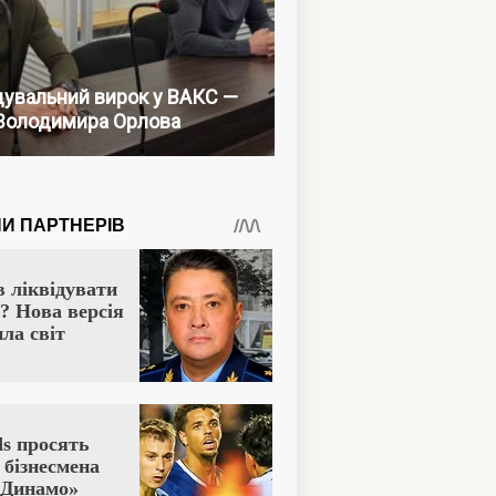
увальний вирок у ВАКС —
Володимира Орлова