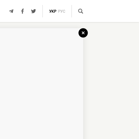
УКР
РУС