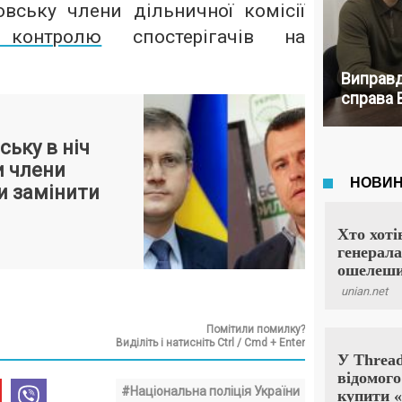
вську члени дільничної комісії
 контролю
спостерігачів на
Виправд
справа 
ьку в ніч
и члени
и замінити
Помітили помилку?
Виділіть і натисніть Ctrl / Cmd + Enter
#Національна поліція України