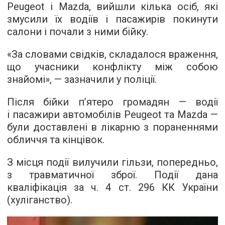
Peugeot і Mazda, вийшли кілька осіб, які
змусили їх водіїв і пасажирів покинути
салони і почали з ними бійку.
«За словами свідків, складалося враження,
що учасники конфлікту між собою
знайомі», — зазначили у поліції.
Після бійки п’ятеро громадян — водії
і пасажири автомобілів Peugeot та Mazda —
були доставлені в лікарню з пораненнями
обличчя та кінцівок.
З місця події вилучили гільзи, попередньо,
з травматичної зброї. Події дана
кваліфікація за ч. 4 ст. 296 КК України
(хуліганство).