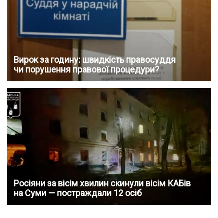
Вирок за годину: швидкість правосуддя
чи порушення правової процедури?
Росіяни за вісім хвилин скинули вісім КАБів
на Суми — постраждали 12 осіб