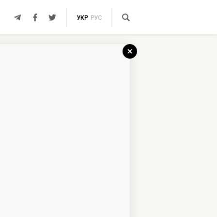
УКР
РУС