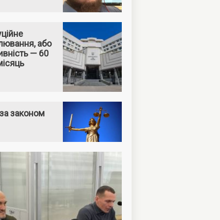
уційне
лювання, або
вність — 60
місяць
за законом