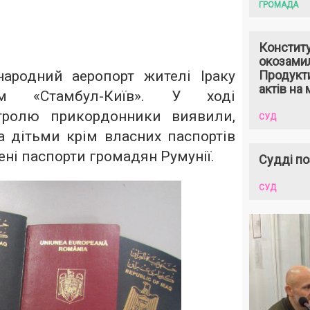
ГРОМАДА
Констит
окозами
ародний аеропорт жителі Іраку
Продукти
актів на 
м «Стамбул-Київ». У ході
тролю прикордонники виявили,
СУД
а дітьми крім власних паспортів
ені паспорти громадян Румунії.
Судді по
СУД