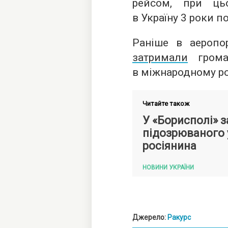
рейсом, при ць
в Україну 3 роки п
Раніше в аеропо
затримали
громад
в міжнародному ро
Читайте також
У «Борисполі» 
підозрюваного 
росіянина
НОВИНИ УКРАЇНИ
Джерело:
Ракурс