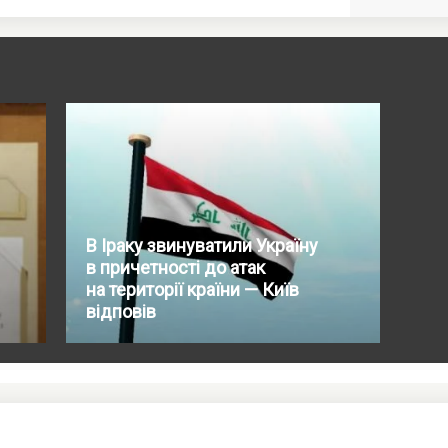
В Іраку звинуватили Україну
в причетності до атак
на території країни — Київ
відповів