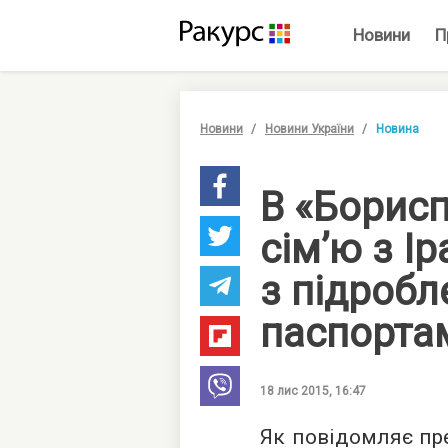
Новини
П
Новини
Новини України
Новина
В «Борис
сім’ю з Ір
з підроб
паспорта
18 лис 2015, 16:47
Як повідомляє
пр