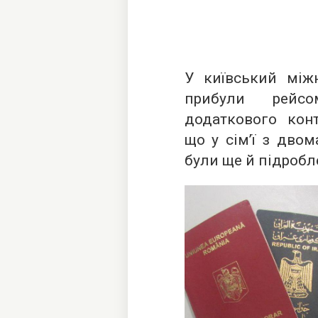
У київський міжн
прибули рейсо
додаткового кон
що у сім’ї з двом
були ще й підробл