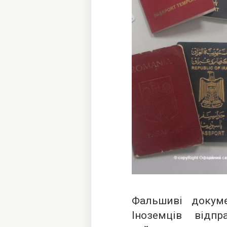
Фальшиві докум
Іноземців відп