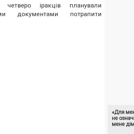
, четверо іракців планували
ми документами потрапити
«Для мен
не означ
мене ді