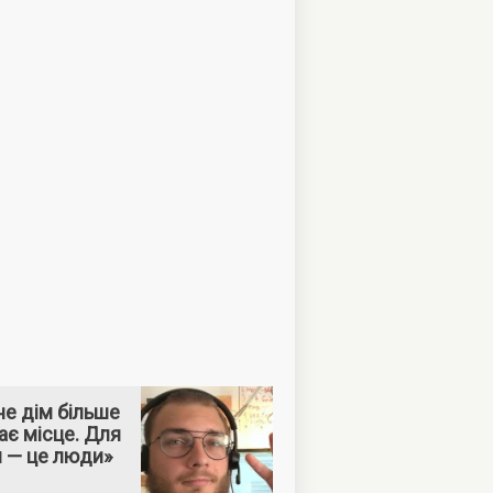
е дім більше
ає місце. Для
м — це люди»