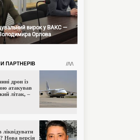
увальний вирок у ВАКС —
Володимира Орлова