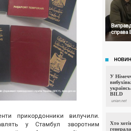
Виправд
справа 
енти прикордонники вилучили.
равлять у Стамбул зворотним