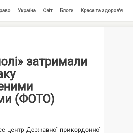
раво
Україна
Світ
Блоги
Краса та здоров'я
полі» затримали
аку
леними
ми (ФОТО)
ес-центр
Державної прикордонної