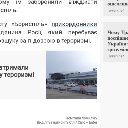
ому їм заборонили в’їжджати
оспіль.
рту «Бориспіль»
прикордонники
янина Росії, який перебуває
зшуку за підозрою в тероризмі.
затримали
у тероризмі
Помітили помилку?
Виділіть і натисніть Ctrl / Cmd + Enter