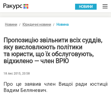
УКР
РУС
НОВИНИ
Новини
Юридичні новини
Новина
Пропозицію звільнити всіх суддів,
яку висловлюють політики
та юристи, що їх обслуговують,
відхилено — член ВРЮ
18 лис 2015, 20:58
Про це заявив член Вищої ради юстиції
Вадим Беляневич.