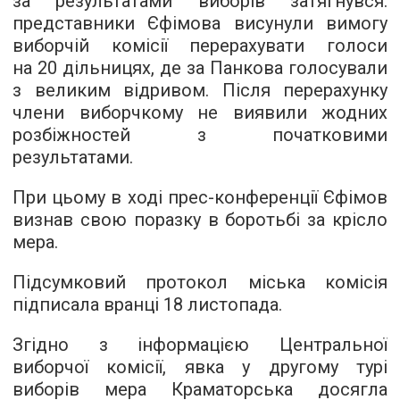
за результатами виборів затягнувся:
представники Єфімова висунули вимогу
виборчій комісії перерахувати голоси
на 20 дільницях, де за Панкова голосували
з великим відривом. Після перерахунку
члени виборчкому не виявили жодних
розбіжностей з початковими
результатами.
При цьому в ході прес-конференції Єфімов
визнав свою поразку в боротьбі за крісло
мера.
Підсумковий протокол міська комісія
підписала вранці 18 листопада.
Згідно з інформацією Центральної
виборчої комісії, явка у другому турі
виборів мера Краматорська досягла