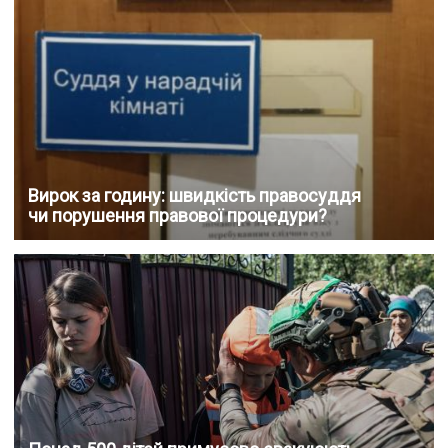
Вирок за годину: швидкість правосуддя
чи порушення правової процедури?