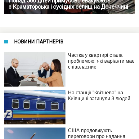
Понад 500 дітей примусово евакуюють
з Краматорська і сусідніх селищ на Донеччині
НОВИНИ ПАРТНЕРІВ