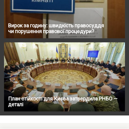
Вирок за годину: швидкість правосуддя
чи порушення правової процедури?
План стійкості для Києва затвердила РНБО —
деталі