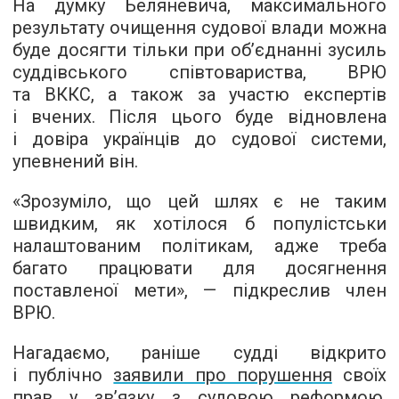
На думку Беляневича, максимального
результату очищення судової влади можна
буде досягти тільки при об’єднанні зусиль
суддівського співтовариства, ВРЮ
та ВККС, а також за участю експертів
і вчених. Після цього буде відновлена
і довіра українців до судової системи,
упевнений він.
«Зрозуміло, що цей шлях є не таким
швидким, як хотілося б популістськи
налаштованим політикам, адже треба
багато працювати для досягнення
поставленої мети», — підкреслив член
ВРЮ.
Нагадаємо, раніше судді відкрито
і публічно
заявили про порушення
своїх
прав у зв’язку з судовою реформою,