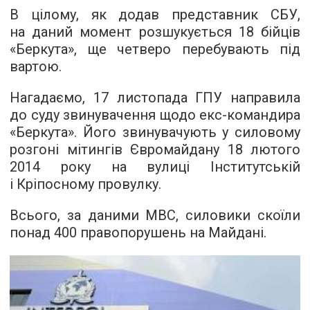
В цілому, як додав представник СБУ,
на даний момент розшукується 18 бійців
«Беркута», ще четверо перебувають під
вартою.
Нагадаємо, 17 листопада ГПУ направила
до суду звинувачення щодо екс-командира
«Беркута». Його звинувачують у силовому
розгоні мітингів Євромайдану 18 лютого
2014 року на вулиці Інститутській
і Кріпосному провулку.
Всього, за даними МВС, силовики скоїли
понад 400 правопорушень на Майдані.