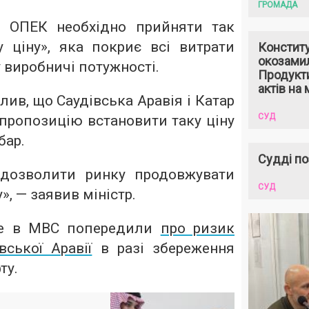
ГРОМАДА
, ОПЕК необхідно прийняти так
у ціну», яка покриє всі витрати
Констит
окозами
 у виробничі потужності.
Продукти
актів на 
лив, що Саудівська Аравія і Катар
СУД
пропозицію встановити таку ціну
бар.
Судді по
дозволити ринку продовжувати
СУД
, — заявив міністр.
ше в МВС попередили
про ризик
вської Аравії
в разі збереження
ту.