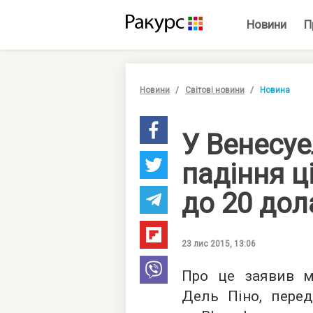
Новини
П
Новини
Світові новини
Новина
У Венесуе
падіння ц
до 20 дол
23 лис 2015, 13:06
Про це заявив мі
Дель Піно, перед