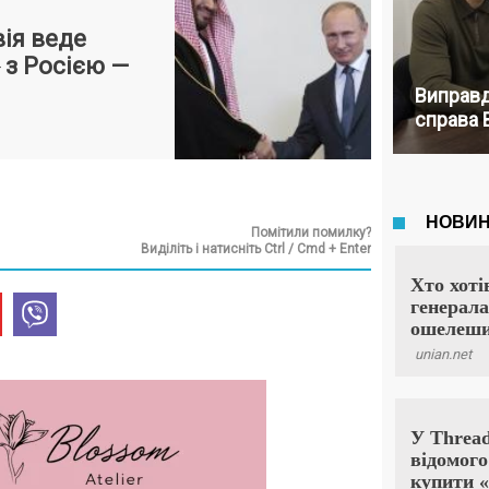
вія веде
 з Росією —
Виправд
справа 
Помітили помилку?
Виділіть і натисніть Ctrl / Cmd + Enter