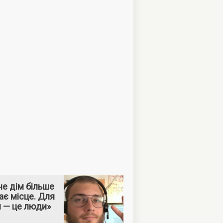
е дім більше
ає місце. Для
м — це люди»