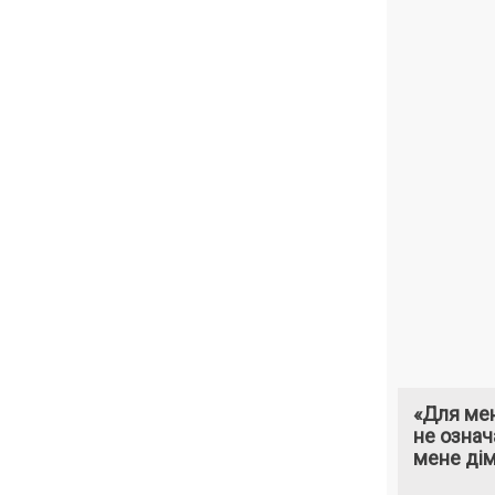
«Для мен
не означ
мене ді