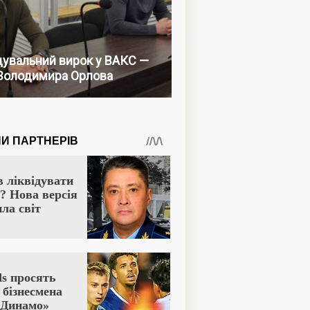
увальний вирок у ВАКС —
Володимира Орлова