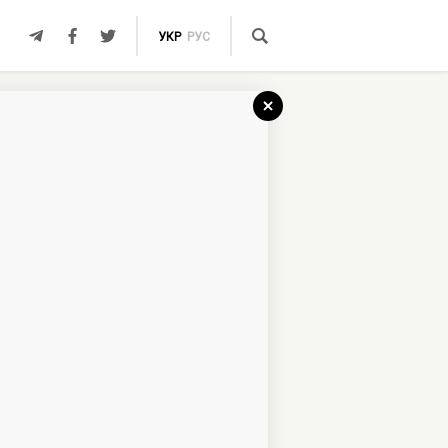
УКР
РУС