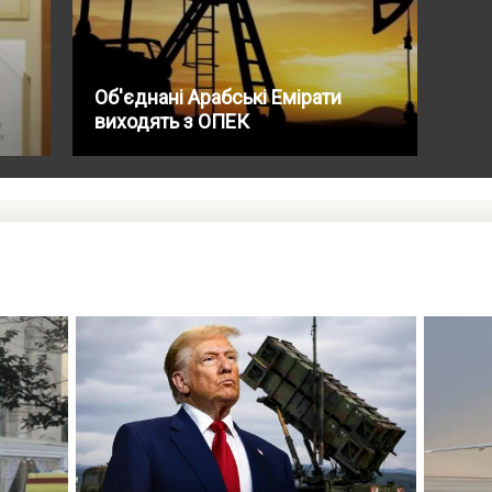
Об'єднані Арабські Емірати
виходять з ОПЕК