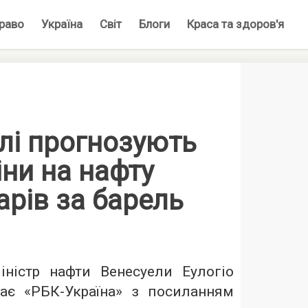
раво
Україна
Світ
Блоги
Краса та здоров'я
лі прогнозують
іни на нафту
арів за барель
ністр нафти Венесуели Еулогіо
ає «
РБК-Україна
» з посиланням