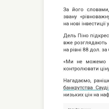
За його словами
звану «рівноважн
на нові інвестиції
Дель Піно підкрес
вже розглядають 
на рівні 88 дол. за 
«Ми не можемо 
контролювати ціну»
Нагадаємо, рані
банкрутства Сауді
низьких цін на наф