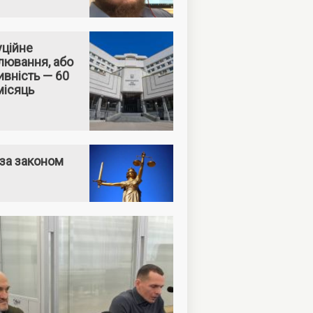
уційне
лювання, або
вність — 60
місяць
за законом