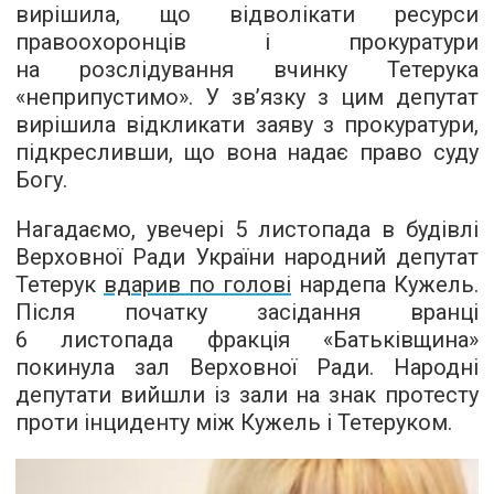
вирішила, що відволікати ресурси
правоохоронців і прокуратури
на розслідування вчинку Тетерука
«неприпустимо». У зв’язку з цим депутат
вирішила відкликати заяву з прокуратури,
підкресливши, що вона надає право суду
Богу.
Нагадаємо, увечері 5 листопада в будівлі
Верховної Ради України народний депутат
Тетерук
вдарив по голові
нардепа Кужель.
Після початку засідання вранці
6 листопада фракція «Батьківщина»
покинула зал Верховної Ради. Народні
депутати вийшли із зали на знак протесту
проти інциденту між Кужель і Тетеруком.