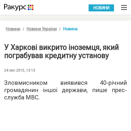
УКР
РУС
НОВИНИ
Новини
Новини України
Новина
У Харкові викрито іноземця, який
пограбував кредитну установу
24 лис 2015, 13:13
Зловмисником виявився 40-річний
громадянин іншої держави, пише
прес-
служба
МВС.