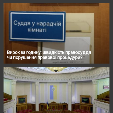
Вирок за годину: швидкість правосуддя
чи порушення правової процедури?