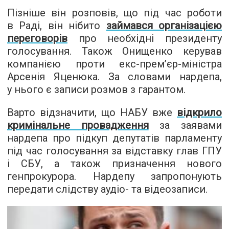
Пізніше він розповів, що під час роботи
в Раді, він нібито
займався організацією
переговорів
про необхідні президенту
голосування. Також Онищенко керував
компанією проти екс-прем’єр-міністра
Арсенія Яценюка. За словами нардепа,
у нього є записи розмов з гарантом.
Варто відзначити, що НАБУ вже
відкрило
кримінальне провадження
за заявами
нардепа про підкуп депутатів парламенту
під час голосування за відставку глав ГПУ
і СБУ, а також призначення нового
генпрокурора. Нардепу запропонують
передати слідству аудіо- та відеозаписи.