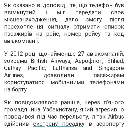
Як сказано в доповіді, те, що телефон був
ввімкнутий і міг передати своє
місцезнаходження, дало змогу після
перехоплення сигналу отримати список
пасажирів на рейс, номер рейсу та код
авіакомпанії.
У 2012 році щонайменше 27 авіакомпаній,
зокрема British Airways, Аерофлот, Etihad,
Cathay Pacific, Lufthansa and Singapore
Airlines, дозволили пасажирам
користуватися мобільними телефонами
на борту.
Як повідомлялося раніше, через п’яного
громадянина Узбекистану, який агресивно
поводився під час перельоту, літак Airbus
здійснив
екстрену посадку
в аеропорту