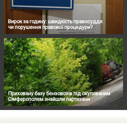
Вирок за годину: швидкість правосуддя
чи порушення правової процедури?
Приховану базу бензовозів під окупованим
Сімферополем знайшли партизани