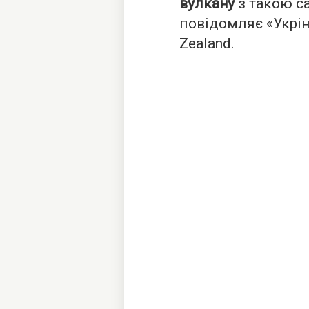
вулкану
з такою с
повідомляє «
Укрі
Zealand.