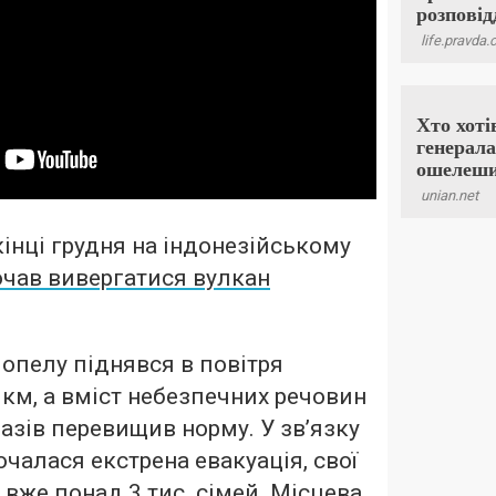
інці грудня на індонезійському
очав вивергатися вулкан
опелу піднявся в повітря
 км, а вміст небезпечних речовин
 разів перевищив норму. У зв’язку
очалася екстрена евакуація, свої
вже понад 3 тис. сімей. Місцева