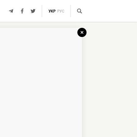
УКР
РУС