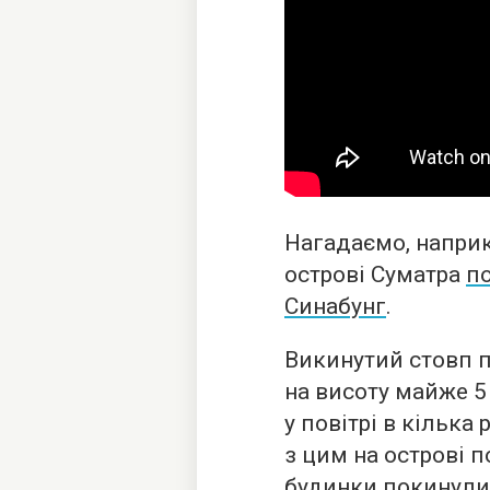
Нагадаємо, наприк
острові Суматра
п
Синабунг
.
Викинутий стовп п
на висоту майже 5
у повітрі в кілька
з цим на острові п
будинки покинули 