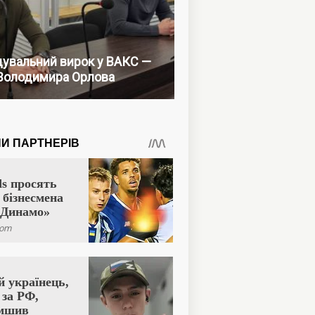
увальний вирок у ВАКС —
Володимира Орлова