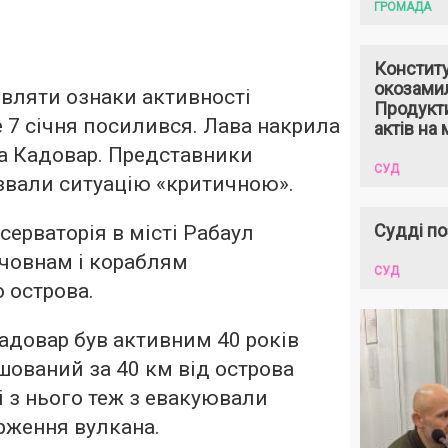
ГРОМАДА
Констит
окозами
вляти ознаки активності
Продукти
е 7 січня посилився. Лава накрила
актів на 
а Кадовар. Представники
СУД
звали ситуацію «критичною».
Судді по
серваторія в місті Рабаул
човнам і кораблям
СУД
 острова.
адовар був активним 40 років
ашований за 40 км від острова
і з нього теж з евакуювали
рження вулкана.