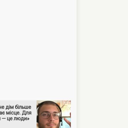
е дім більше
ає місце. Для
м — це люди»