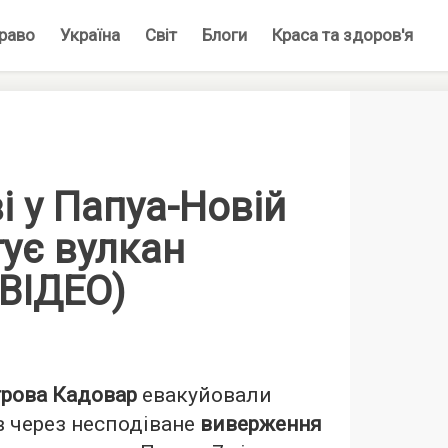
раво
Україна
Світ
Блоги
Краса та здоров'я
і у Папуа-Новій
тує вулкан
ВІДЕО)
трова Кадовар
евакуйовали
в через несподіване
виверження