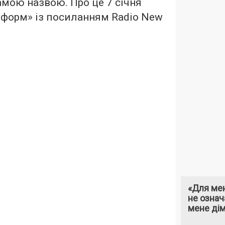
амою назвою. Про це 7 січня
нформ
» із посиланням Radio New
«Для мен
не означ
мене ді