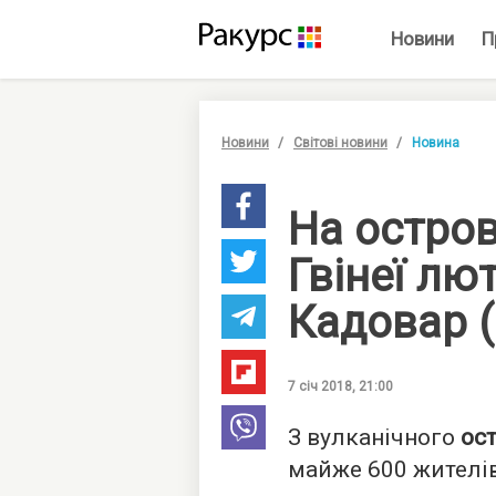
Новини
П
Новини
Світові новини
Новина
На остров
Гвінеї лю
Кадовар (
7 січ 2018, 21:00
З вулканічного
ос
майже 600 жителі