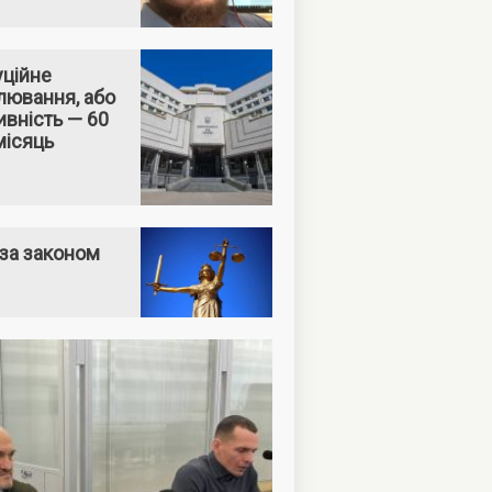
уційне
лювання, або
вність — 60
місяць
за законом