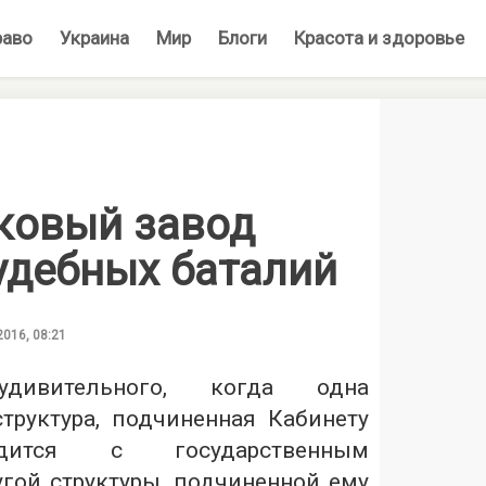
раво
Украина
Мир
Блоги
Красота и здоровье
ковый завод
удебных баталий
2016, 08:21
дивительного, когда одна
структура, подчиненная Кабинету
удится с государственным
гой структуры, подчиненной ему