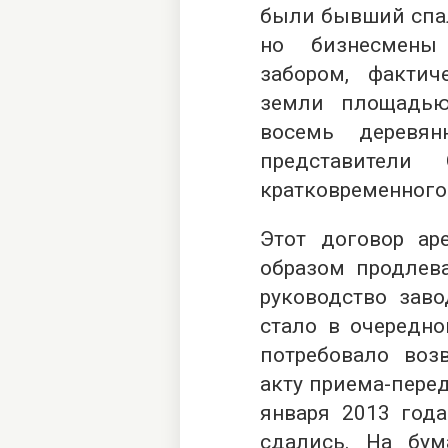
были бывший спал
но бизнесмены
забором, фактич
земли площадью
восемь деревя
представители
кратковременного
Этот договор а
образом продлева
руководство заво
стало в очередно
потребовало воз
акту приема-перед
января 2013 года
сдались. На бу