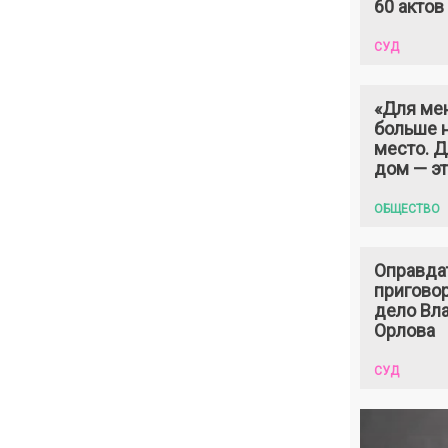
60 актов
СУД
«Для ме
больше н
место. 
дом — э
ОБЩЕСТВО
Оправда
пригово
дело Вл
Орлова
СУД