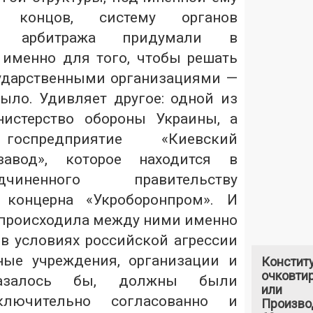
концов, систему органов
ого арбитража придумали в
именно для того, чтобы решать
ударственными организациями —
было. Удивляет другое: одной из
истерство обороны Украины, а
спредприятие «Киевский
завод», которое находится в
иненного правительству
о концерна «Укроборонпром». И
 происходила между ними именно
 в условиях российской агрессии
ные учреждения, организации и
Констит
очковтир
казалось бы, должны были
или
ключительно согласованно и
Произво