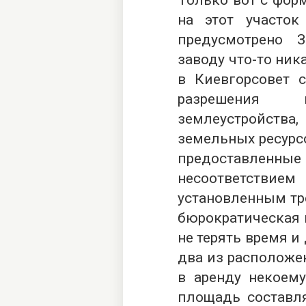
Только вот с фор
на этот участо
предусмотрено 
заводу что-то ник
в Киевгорсовет 
разрешения 
землеустройств
земельных ресурс
предоставлен
несоответств
установленным тр
бюрократическая 
не терять время и
два из расположе
в аренду некоему
площадь составля