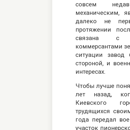
совсем недав
механическим, я
далеко не пер
протяжении пос
связана с с
коммерсантами зе
ситуации завод 
стороной, и воен
интересах.
Чтобы лучше понят
лет назад, ко
Киевского гор
трудящихся свои
года передал во
участок пионерск