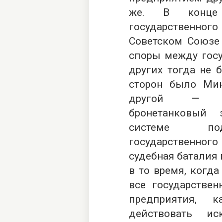
же. В конце 
государственн
Советском Союзе 
споры между гос
других тогда не 
сторон было Мин
другой — го
бронетанковый 
системе подч
государственног
судебная баталия
в то время, когда
все государствен
предприятия, 
действовать ис