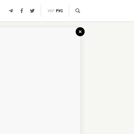
УКР
РУС