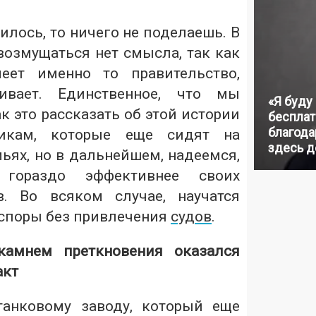
чилось, то ничего не поделаешь. В
возмущаться нет смысла, так как
еет именно то правительство,
живает. Единственное, что мы
«Я буду
к это рассказать об этой истории
бесплат
благодар
икам, которые еще сидят на
здесь д
ьях, но в дальнейшем, надеемся,
 гораздо эффективнее своих
в. Во всяком случае, научатся
споры без привлечения
судов
.
камнем преткновения оказался
акт
танковому заводу, который еще