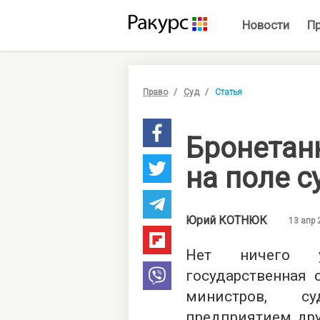
Новости
П
Право
Суд
Статья
Бронетан
на поле с
Юрий
КОТНЮК
13 апр 
Нет ничего у
государственная 
министров, с
предприятием дру