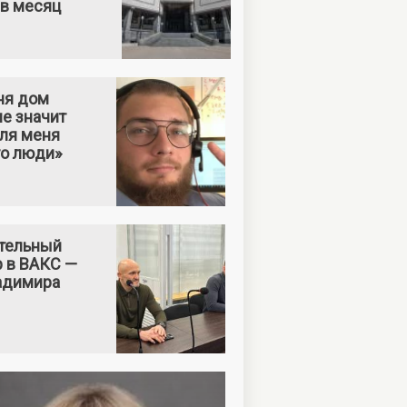
 в месяц
ня дом
е значит
Для меня
то люди»
тельный
р в ВАКС —
адимира