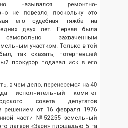
но назывался ремонтно-
вно не повезло, поскольку это
вая его судебная тяжба на
ледних двух лет. Первая была
амовольно захваченным
мельным участком. Только в той
был, так сказать, потерпевшей
ный прокурор подавал иск в его
ь, в чем дело, перенесемся на 40
гда исполнительный комитет
одского совета депутатов
м решением от 16 февраля 1976
енной части №52255 земельный
ого лагеря «Заря» площадью 5 га