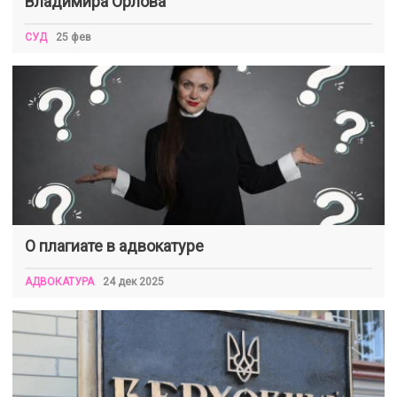
Владимира Орлова
СУД
25 фев
О плагиате в адвокатуре
АДВОКАТУРА
24 дек 2025