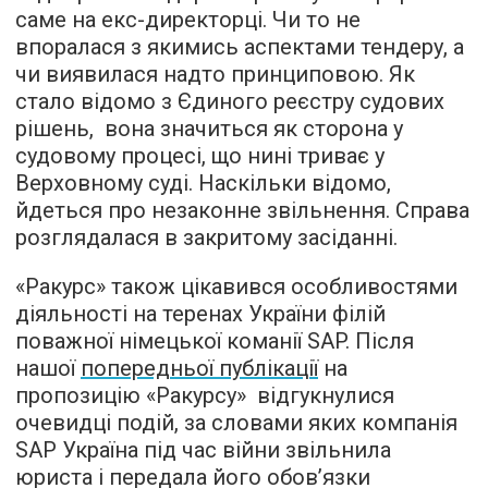
саме на екс-директорці. Чи то не
впоралася з якимись аспектами тендеру, а
чи виявилася надто принциповою. Як
стало відомо з Єдиного реєстру судових
рішень, вона значиться як сторона у
судовому процесі, що нині триває у
Верховному суді. Наскільки відомо,
йдеться про незаконне звільнення. Справа
розглядалася в закритому засіданні.
«Ракурс» також цікавився особливостями
діяльності на теренах України філій
поважної німецької команії SAP. Після
нашої
попередньої публікації
на
пропозицію «Ракурсу» відгукнулися
очевидці подій, за словами яких компанія
SAP Україна під час війни звільнила
юриста і передала його обовʼязки