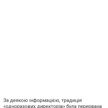
За деякою інформацією, традиція
«одноразових директорів» була перервана