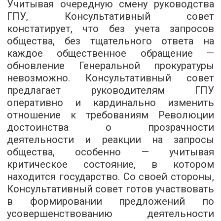
Учитывая очередную смену руководства
ГПУ, Консультативный
с
овет
констатирует, что без учета запросов
общества, без тщательно
го
ответа на
кажд
ое
общественное обращение
—
обновление Генеральной прокуратуры
невозможно. Консультативный
с
овет
предлагает руководителям ГПУ
оперативно и кардинально изменить
отношение к требованиям Революции
д
остоинства
о
прозрачности
деятельности и реакции на запросы
общества, особенно
—
учитывая
критическое состояние, в котором
находится государство. Со своей стороны,
Консультативный
с
овет готов участвовать
в формировании предложений по
у
совершенствованию деятельности