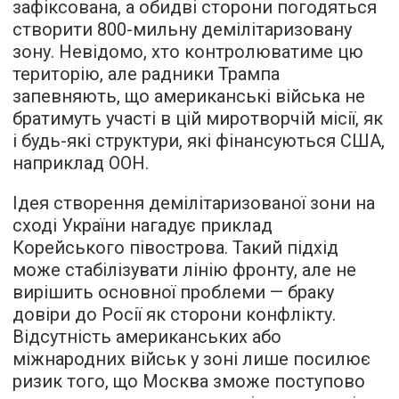
зафіксована, а обидві сторони погодяться
створити 800-мильну демілітаризовану
зону. Невідомо, хто контролюватиме цю
територію, але радники Трампа
запевняють, що американські війська не
братимуть участі в цій миротворчій місії, як
і будь-які структури, які фінансуються США,
наприклад ООН.
Ідея створення демілітаризованої зони на
сході України нагадує приклад
Корейського півострова. Такий підхід
може стабілізувати лінію фронту, але не
вирішить основної проблеми — браку
довіри до Росії як сторони конфлікту.
Відсутність американських або
міжнародних військ у зоні лише посилює
ризик того, що Москва зможе поступово