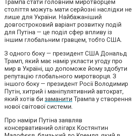
Трампа стати головним миротворцем
століття можуть мати серйозні наслідки не
лише для України. Найбажаніший
довгостроковий варіант розвитку подій
для Путіна — це поділ сфер впливу із
іншим глобальним гравцем, тобто США.
З одного боку — президент США Дональд
Трамп, який має намір укласти угоду про
мир в Україні, що допоможе йому здобути
репутацію глобального миротворця. З
іншого боку — президент Росії Володимир
Путін, хитрий і маніпулятивний автократ,
який хотів би
заманити
Трампа у створення
нової світової системи.
Про наміри Путіна заявляв
консервативний олігарх Костянтин
Малофєєв, близький до Кремля, який в