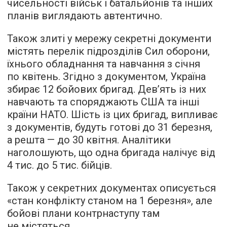
чисельності військ і батальйонів та інших
планів виглядають автентично.
Також злиті у мережу секретні документи
містять перелік підрозділів Сил оборони,
їхнього обладнання та навчання з січня
по квітень. Згідно з документом, Україна
збирає 12 бойових бригад. Дев’ять із них
навчають та споряджають США та інші
країни НАТО. Шість із цих бригад, випливає
з документів, будуть готові до 31 березня,
а решта — до 30 квітня. Аналітики
наголошують, що одна бригада налічує від
4 тис. до 5 тис. бійців.
Також у секретних документах описується
«стан конфлікту станом на 1 березня», але
бойові плани контрнаступу там
не містяться.