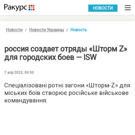
УКР
РУС
НОВОСТИ
Новости
Новости Украины
Новость
россия создает отряды «Шторм Z»
для городских боев — ISW
7 апр 2023, 09:50
Спеціалізовані ротні загони «Шторм-Z» для
міських боїв створює російське військове
командування.