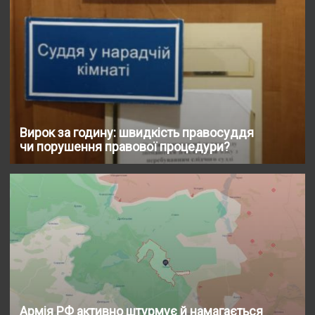
Вирок за годину: швидкість правосуддя
чи порушення правової процедури?
Армія РФ активно штурмує й намагається