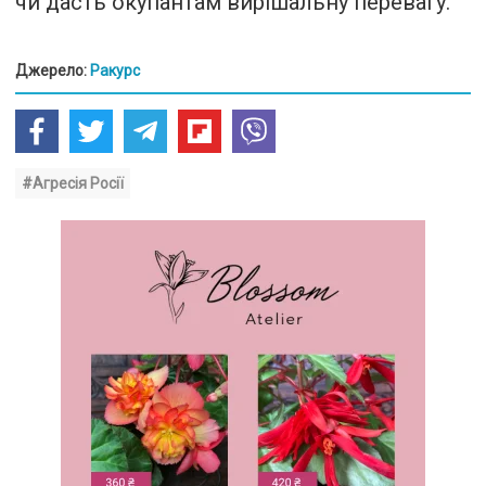
чи дасть окупантам вирішальну перевагу.
Джерело:
Ракурс
#Агресія Росії