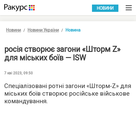
УКР
РУС
НОВИНИ
Новини
Новини України
Новина
росія створює загони «Шторм Z»
для міських боїв — ISW
7 кві 2023, 09:50
Спеціалізовані ротні загони «Шторм-Z» для
міських боїв створює російське військове
командування.