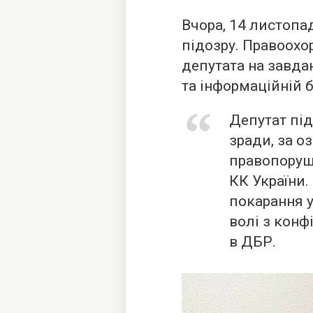
Вчора, 14 листопа
підозру. Правоохо
депутата на завда
та інформаційній б
Депутат під
зради, за 
правопоруше
КК України.
покарання у
волі з конф
в ДБР.