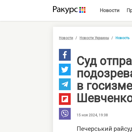
Новости
П
Новости
Новости Украины
Новость
Суд отпра
подозрев
в госизм
Шевченк
15 ноя 2024, 19:38
Печерський райсуд