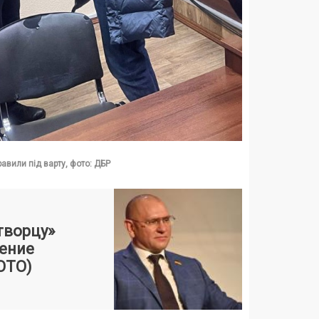
вили під варту, фото: ДБР
творцу»
ение
ОТО)