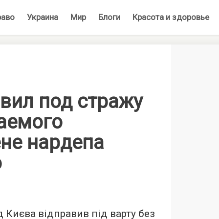
раво
Украина
Мир
Блоги
Красота и здоровье
вил под стражу
аемого
ене нардепа
о
 Києва відправив під варту без