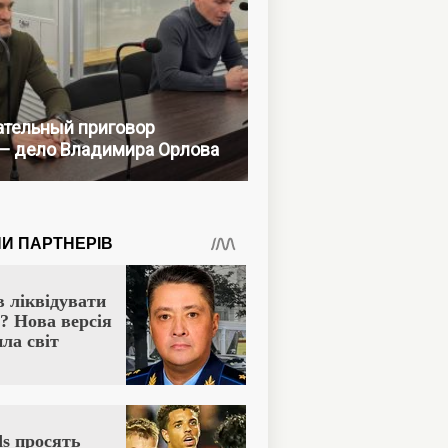
тельный приговор
— дело Владимира Орлова