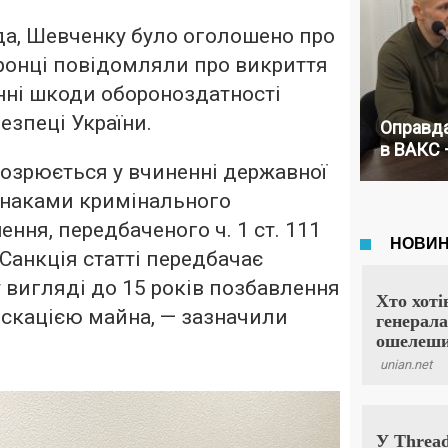
да, Шевченку було оголошено про
ронці повідомляли про викриття
нні шкоди обороноздатності
езпеці України.
Оправда
в ВАКС 
озрюється у вчиненні державної
ознаками кримінального
ння, передбаченого ч. 1 ст. 111
 Санкція статті передбачає
 вигляді до 15 років позбавлення
іскацією майна, — зазначили