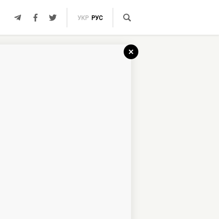
УКР
РУС