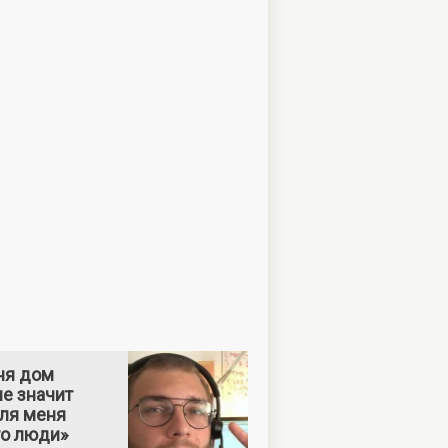
ня дом
е значит
Для меня
то люди»