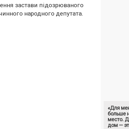
сення застави підозрюваного
 чинного народного депутата.
«Для ме
больше н
место. 
дом — э