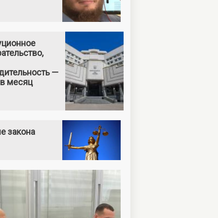
уционное
ательство,
дительность —
 в месяц
е закона