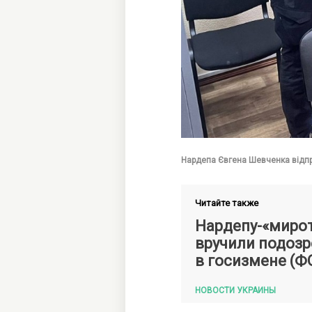
Нардепа Євгена Шевченка відпра
Читайте также
Нардепу-«миро
вручили подозр
в госизмене (Ф
НОВОСТИ УКРАИНЫ