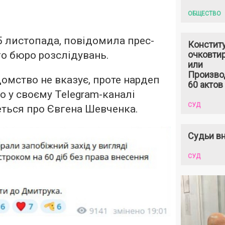
ОБЩЕСТВО
15 листопада, повідомила прес-
Констит
о бюро розслідувань.
очковтир
или
Произво
домство не вказує, проте нардеп
60 актов
о у своєму Telegram-каналі
СУД
ться про Євгена Шевченка.
Судьи вн
СУД