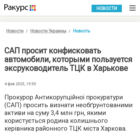
УКР
РУС
НОВОСТИ
Новости
Новости Украины
Новость
САП просит конфисковать
автомобили, которыми пользуется
эксруководитель ТЦК в Харькове
4 фев 2025, 19:59
Прокурор Антикорупційної прокуратури
(САП) просить визнати необґрунтованими
активи на суму 3,4 млн грн, якими
користується родина колишнього
керівника районного ТЦК міста Харкова.