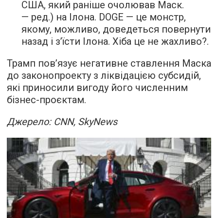
США, який раніше очолював Маск.
— ред.) на Ілона. DOGE — це монстр,
якому, можливо, доведеться повернути
назад і з’їсти Ілона. Хіба це не жахливо?.
Трамп пов’язує негативне ставлення Маска
до законопроекту з ліквідацією субсидій,
які приносили вигоду його численним
бізнес-проєктам.
Джерело: CNN, SkyNews