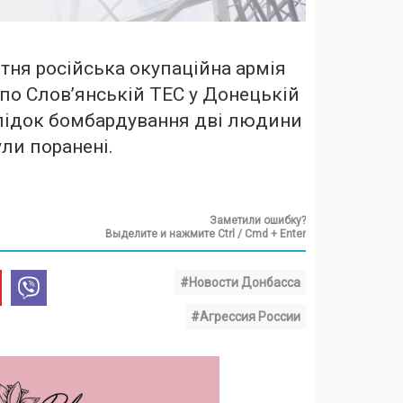
тня російська окупаційна армія
по Слов’янській ТЕС у Донецькій
слідок бомбардування дві людини
ули поранені.
Заметили ошибку?
Выделите и нажмите Ctrl / Cmd + Enter
#Новости Донбасса
#Агрессия России