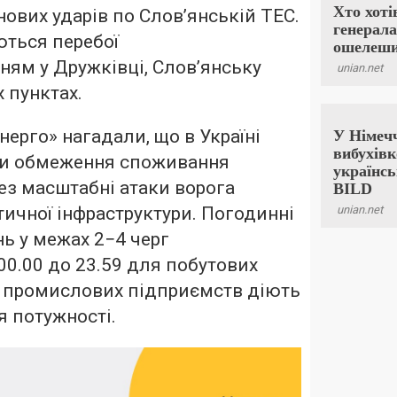
нових ударів по Слов’янській ТЕС.
ються перебої
ням у Дружківці, Слов’янську
 пунктах.
нерго» нагадали, що в Україні
ти обмеження споживання
рез масштабні атаки ворога
тичної інфраструктури. Погодинні
ь у межах 2−4 черг
00.00 до 23.59 для побутових
я промислових підприємств діють
 потужності.