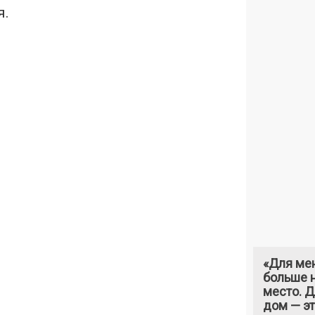
я.
«Для ме
больше н
место. 
дом — э