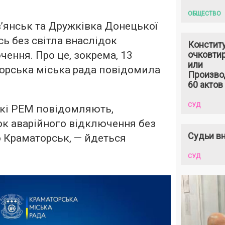
ОБЩЕСТВО
’янськ та Дружківка Донецької
ь без світла внаслідок
Констит
чення. Про це, зокрема, 13
очковтир
или
орська міська рада повідомила
Произво
60 актов
СУД
кі РЕМ повідомляють,
ок аварійного відключення без
Судьи вн
о Краматорськ, — йдеться
СУД