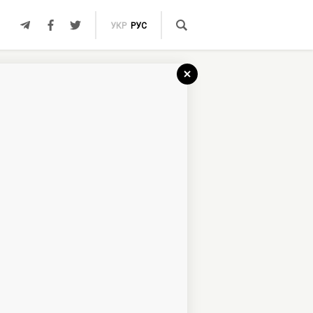
УКР
РУС