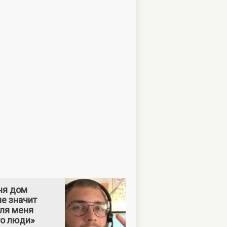
ня дом
е значит
Для меня
то люди»