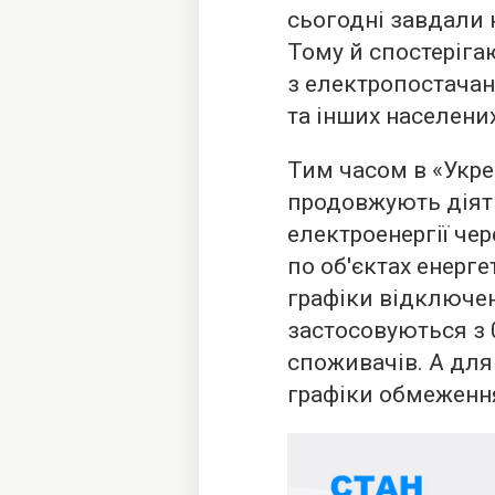
сьогодні завдали 
Тому й спостеріга
з електропостачан
та інших населених
Тим часом в «Укре
продовжують дія
електроенергії че
по об'єктах енерге
графіки відключен
застосовуються з 
споживачів. А дл
графіки обмеження