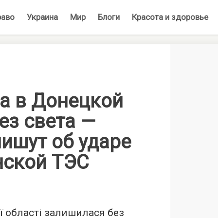
раво
Украина
Мир
Блоги
Красота и здоровье
да в Донецкой
ез света —
ишут об ударе
нской ТЭС
ї області залишилася без