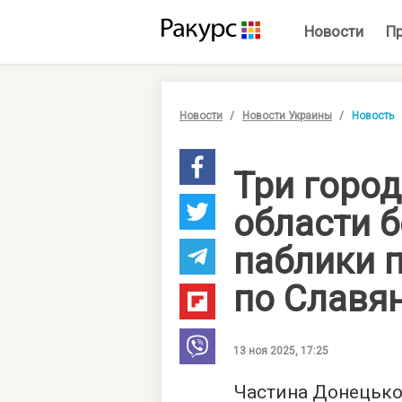
Новости
П
Новости
Новости Украины
Новость
Три горо
области б
паблики п
по Славя
13 ноя 2025, 17:25
Частина Донецько