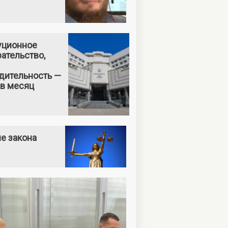
уционное
ательство,
дительность —
 в месяц
е закона