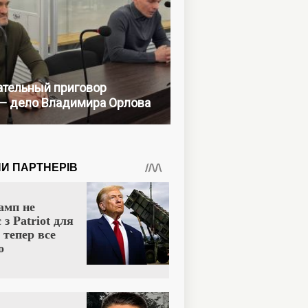
тельный приговор
— дело Владимира Орлова