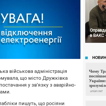
Оправда
в ВАКС 
ька військова адміністрація
рмувала, що місто Дружківка
остачання у зв’язку з аварійно-
ами.
пабліки пишуть, що росіяни