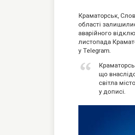
Краматорськ, Слов
області залишилис
аварійного відклю
листопада Крамат
у Telegram.
Краматорсь
що внаслід
світла міст
у дописі.