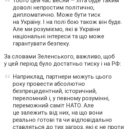
Тобто цей час весни — літа буде таким
доволі непростим політично,
дипломатично. Може бути тиск
на Україну. І на полі бою також він буде.
Але ми розуміємо, які в України
національні інтереси та що може
гарантувати безпеку.
За словами Зеленського, важливо, щоб
у цей період було достатньо тиску і на РФ:
Наприклад, партнери можуть цього
року провести абсолютно
безпрецедентний, історичний,
переломний і, у певному розумінні,
переможний саміт НАТО. Але
це залежить від них, на що вони
реально готові та чи відповідально
ставляться до тих загроз, які є не проти