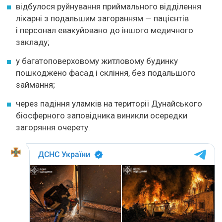
відбулося руйнування приймального відділення
лікарні з подальшим загоранням — пацієнтів
і персонал евакуйовано до іншого медичного
закладу;
у багатоповерховому житловому будинку
пошкоджено фасад і скління, без подальшого
займання;
через падіння уламків на території Дунайського
біосферного заповідника виникли осередки
загоряння очерету.