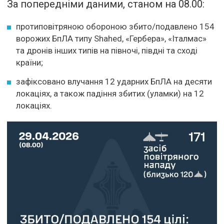
За попередніми даними, станом на 08.00:
протиповітряною обороною збито/подавлено 154
ворожих БпЛА типу Shahed, «Гербера», «Італмас»
та дронів інших типів на півночі, півдні та сході
країни;
зафіксовано влучання 12 ударних БпЛА на десяти
локаціях, а також падіння збитих (уламки) на 12
локаціях.