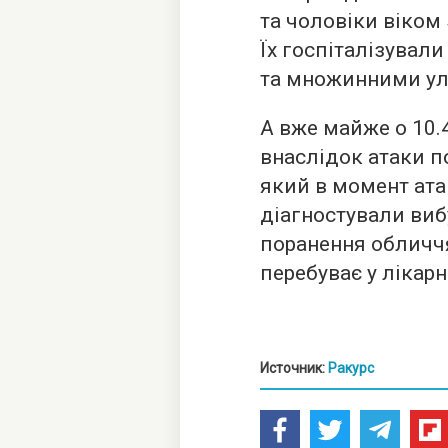
та чоловіки віком 5
Їх госпіталізувал
та множинними у
А вже майже о 10.
внаслідок атаки п
який в момент ата
діагностували виб
поранення обличч
перебуває у лікарн
Источник:
Ракурс