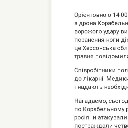
Орієнтовно о 14.0
з дрона Корабельн
ворожого удару ви
поранення ноги ді
це Херсонська обл
травня повідомила
Співробітники пол
до лікарні. Меди
і надають необхід
Нагадаємо, сьогод
по Корабельному р
росіяни атакували
постраждали четве