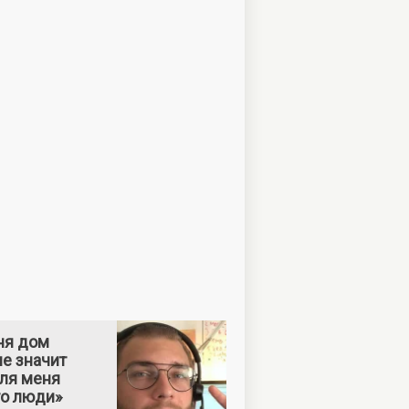
ня дом
е значит
Для меня
то люди»