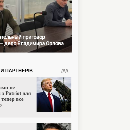
тельный приговор
— дело Владимира Орлова