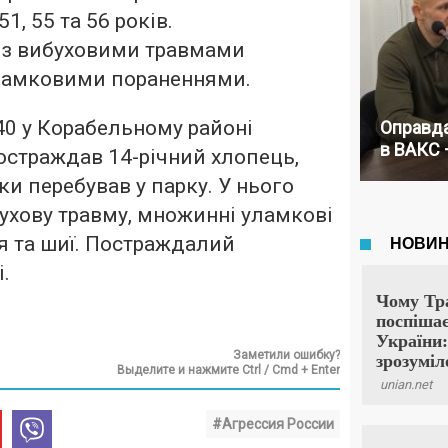
1, 55 та 56 років.
и з вибуховими травмами
ламковими пораненнями.
40 у Корабельному районі
Оправда
в ВАКС 
остраждав 14-річний хлопець,
ки перебував у парку. У нього
ухову травму, множинні уламкові
я та шиї. Постраждалий
і.
Заметили ошибку?
Выделите и нажмите Ctrl / Cmd + Enter
#Агрессия России