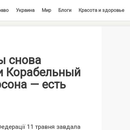
раво
Украина
Мир
Блоги
Красота и здоровье
ы снова
и Корабельный
сона — есть
Федерації 11 травня завдала