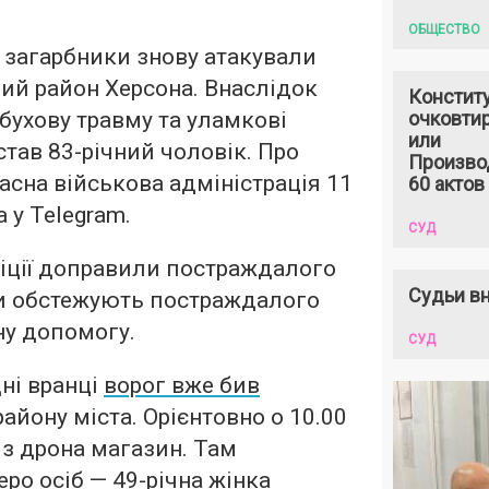
ОБЩЕСТВО
0 загарбники знову атакували
ий район Херсона. Внаслідок
Констит
бухову травму та уламкові
очковтир
или
став 83-річний чоловік. Про
Произво
асна військова адміністрація 11
60 актов
 у Telegram.
СУД
іції доправили постраждалого
Судьи вн
ки обстежують постраждалого
ну допомогу.
СУД
ні вранці
ворог вже бив
айону міста. Орієнтовно о 10.00
 з дрона магазин. Там
ро осіб — 49-річна жінка