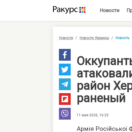
Новости
П
Новости
Новости Украины
Новость
Оккупант
атаковал
район Хер
раненый
11 мая 2026, 16:23
Армія Російської 