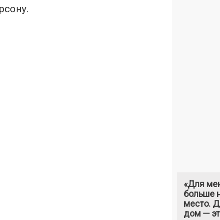
рсону.
«Для ме
больше н
место. 
дом — э