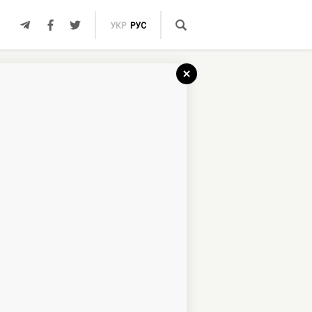
УКР
РУС