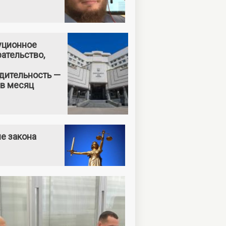
уционное
ательство,
дительность —
 в месяц
е закона