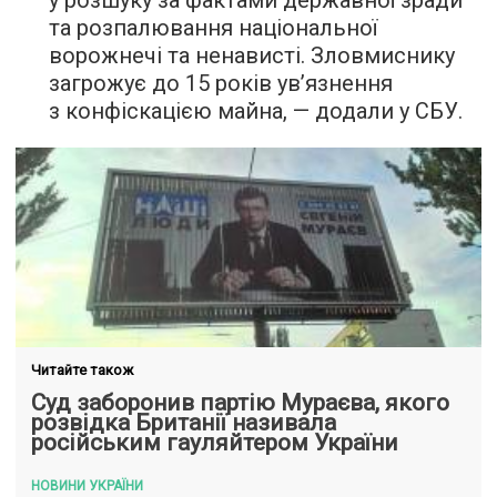
у розшуку за фактами державної зради
та розпалювання національної
ворожнечі та ненависті. Зловмиснику
загрожує до 15 років ув’язнення
з конфіскацією майна, — додали у СБУ.
Читайте також
Суд заборонив партію Мураєва, якого
розвідка Британії називала
російським гауляйтером України
НОВИНИ УКРАЇНИ