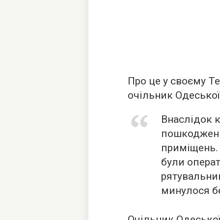
Про це у своєму T
очільник Одеської
Внаслідок к
пошкодженн
приміщень.
були операт
рятувальник
минулося б
Очільник Одеської