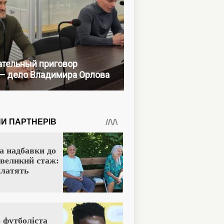
тельный приговор
— дело Владимира Орлова