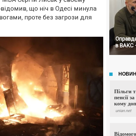
овідомив, що ніч в Одесі минула
вогами, проте без загрози для
Оправда
в ВАКС 