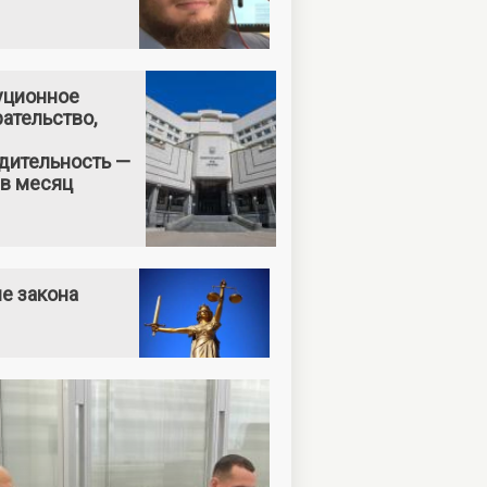
уционное
ательство,
дительность —
 в месяц
е закона