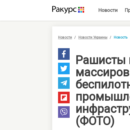
Новости
П
Новости
Новости Украины
Новость
Рашисты
массиров
беспилот
промышл
инфрастр
(ФОТО)