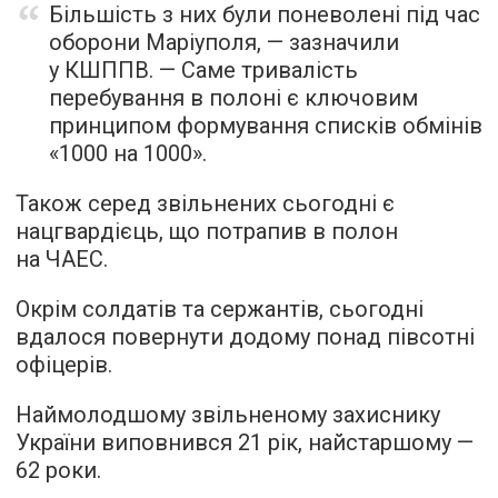
Більшість з них були поневолені під час
оборони Маріуполя, — зазначили
у КШППВ. — Саме тривалість
перебування в полоні є ключовим
принципом формування списків обмінів
«1000 на 1000».
Також серед звільнених сьогодні є
нацгвардієць, що потрапив в полон
на ЧАЕС.
Окрім солдатів та сержантів, сьогодні
вдалося повернути додому понад півсотні
офіцерів.
Наймолодшому звільненому захиснику
України виповнився 21 рік, найстаршому —
62 роки.