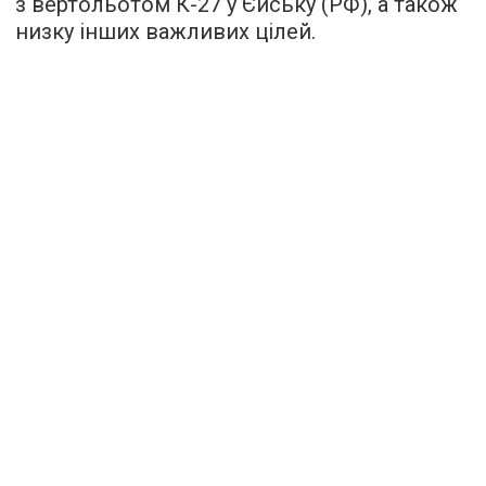
з вертольотом К-27 у Єйську (РФ), а також
низку інших важливих цілей.