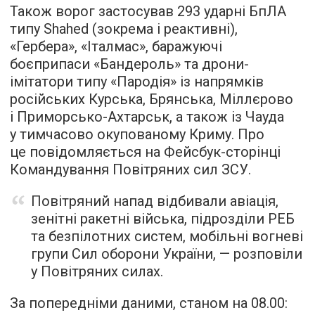
Також ворог застосував 293 ударні БпЛА
типу Shahed (зокрема і реактивні),
«Гербера», «Італмас», баражуючі
боєприпаси «Бандероль» та дрони-
імітатори типу «Пародія» із напрямків
російських Курська, Брянська, Міллєрово
і Приморсько-Ахтарськ, а також із Чауда
у тимчасово окупованому Криму. Про
це повідомляється на Фейсбук-сторінці
Командування Повітряних сил ЗСУ.
Повітряний напад відбивали авіація,
зенітні ракетні війська, підрозділи РЕБ
та безпілотних систем, мобільні вогневі
групи Сил оборони України, — розповіли
у Повітряних силах.
За попередніми даними, станом на 08.00: