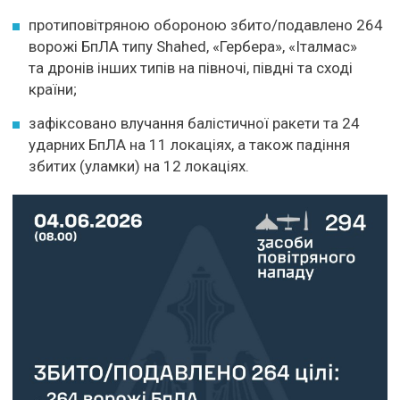
протиповітряною обороною збито/подавлено 264
ворожі БпЛА типу Shahed, «Гербера», «Італмас»
та дронів інших типів на півночі, півдні та сході
країни;
зафіксовано влучання балістичної ракети та 24
ударних БпЛА на 11 локаціях, а також падіння
збитих (уламки) на 12 локаціях.