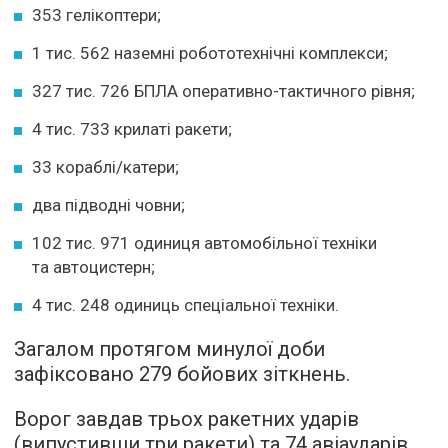
353 гелікоптери;
1 тис. 562 наземні робототехнічні комплекси;
327 тис. 726 БПЛА оперативно-тактичного рівня;
4 тис. 733 крилаті ракети;
33 кораблі/катери;
два підводні човни;
102 тис. 971 одиниця автомобільної техніки
та автоцистерн;
4 тис. 248 одиниць спеціальної техніки.
Загалом протягом минулої доби
зафіксовано 279 бойових зіткнень.
Ворог завдав трьох ракетних ударів
(випустивши три ракети) та 74 авіаударів,