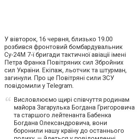
У вівторок, 16 червня, близько 19.00
розбився фронтовий бомбардувальник
Су-24М 7-ї бригади тактичної авіації імені
Петра Франка Повітряних сил Збройних
сил України. Екіпаж, льотчик та штурман,
загинули. Про це Повітряні сили ЗСУ
повідомили у Telegram.
Висловлюємо щирі співчуття родинам
майора Загарулька Богдана Григоровича
та старшого лейтенанта Бабенка
Богдана Олександровича, вони
боронили нашу країну до останнього
подиху, — йдеться у повідомленні.