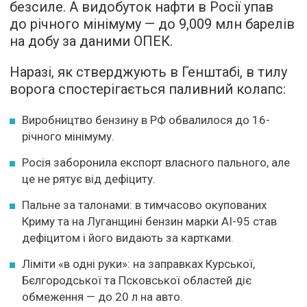
безсиле. А видобуток нафти в Росії упав
до річного мінімуму — до 9,009 млн барелів
на добу за даними ОПЕК.
Наразі, як стверджують в Генштабі, в тилу
ворога спостерігається паливний колапс:
Виробництво бензину в РФ обвалилося до 16-
річного мінімуму.
Росія заборонила експорт власного пального, але
це не рятує від дефіциту.
Пальне за талонами: в тимчасово окупованих
Криму та на Луганщині бензин марки АІ-95 став
дефіцитом і його видають за картками.
Ліміти «в одні руки»: на заправках Курської,
Бєлгородської та Псковської областей діє
обмеження — до 20 л на авто.